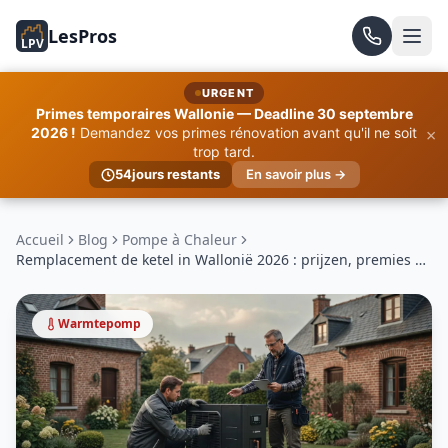
LesPros
LPV
URGENT
Primes temporaires Wallonie — Deadline 30 septembre
×
2026 !
Demandez vos primes rénovation avant qu'il ne soit
trop tard.
54
jours restants
En savoir plus →
Accueil
Blog
Pompe à Chaleur
Remplacement de ketel in Wallonië 2026 : prijzen, premies et
advies pour choisir
Warmtepomp