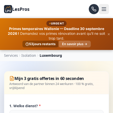
LesPros
LPV
URGENT
Primes temporaires Wallonie — Deadline 30 septembre
×
2026 !
Demandez vos primes rénovation avant qu'il ne soit
trop tard.
53
jours restants
En savoir plus →
Services
Isolation
Luxembourg
Mijn 3 gratis offertes in 60 seconden
Antwoord van de partner binnen 24 werkuren · 100 % gratis,
vrijblijvend
1. Welke dienst?
*