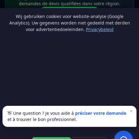
demandes de devis qualifiées dans votre région.
Devenir partenaire
Wij gebruiken cookies voor website-analyse (Google
info@lesprosdemaville.be
Analytics). Uw gegevens worden niet gedeeld met derden
voor advertentiedoeleinden.
Privacybeleid
Notre réseau :
Comparer des devis rénovation
AutoAssure.be
AssureHomeProtect.be
Estimation immobilière gratuite
Comparez les devis travaux sur
Devis Wallonie — devis gratuits rénovation
· Estimez la valeur de votre bien avec
ImmoAnalyse — estimez votre bien
© 2026
Satyvo SA
— BCE 0791.828.816 — Route de Chôdes 38, 4960
Malmedy —
info@satyvo.be
Satyvo SA n'est pas un intermédiaire d'assurance agréé par la FSMA. Les
informations publiées sont fournies à titre indicatif et ne constituent pas un
conseil personnalisé.
×
👋 Une question ? Je vous aide à
préciser votre demande
et à trouver le bon professionnel.
© 2026 Les Pros de Ma Ville. Tous droits réservés.
Artisans vérifiés
SSL sécurisé
100% gratuit