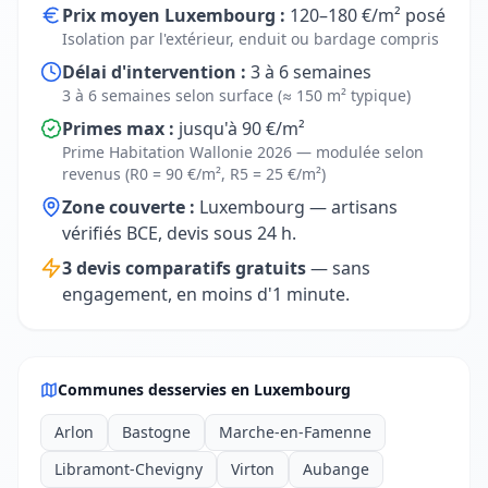
Prix moyen Luxembourg :
120–180 €/m² posé
Isolation par l'extérieur, enduit ou bardage compris
Délai d'intervention :
3 à 6 semaines
3 à 6 semaines selon surface (≈ 150 m² typique)
Primes max :
jusqu'à 90 €/m²
Prime Habitation Wallonie 2026 — modulée selon
revenus (R0 = 90 €/m², R5 = 25 €/m²)
Zone couverte :
Luxembourg — artisans
vérifiés BCE, devis sous 24 h.
3 devis comparatifs gratuits
— sans
engagement, en moins d'1 minute.
Communes desservies en Luxembourg
Arlon
Bastogne
Marche-en-Famenne
Libramont-Chevigny
Virton
Aubange