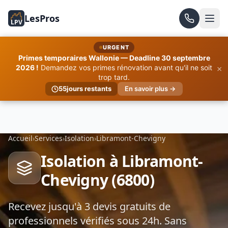
LesPros
LPV
URGENT
Primes temporaires Wallonie — Deadline 30 septembre
×
2026 !
Demandez vos primes rénovation avant qu'il ne soit
trop tard.
55
jours restants
En savoir plus →
Accueil
›
Services
›
Isolation
›
Libramont-Chevigny
Isolation à Libramont-
Chevigny (6800)
Recevez jusqu'à 3 devis gratuits de
professionnels vérifiés sous 24h. Sans