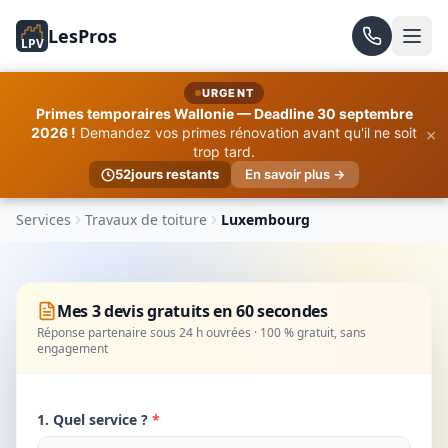
LesPros
LPV
URGENT
Primes temporaires Wallonie — Deadline 30 septembre
×
2026 !
Demandez vos primes rénovation avant qu'il ne soit
trop tard.
52
jours restants
En savoir plus →
Services
Travaux de toiture
Luxembourg
Mes 3 devis gratuits en 60 secondes
Réponse partenaire sous 24 h ouvrées · 100 % gratuit, sans
engagement
1. Quel service ?
*