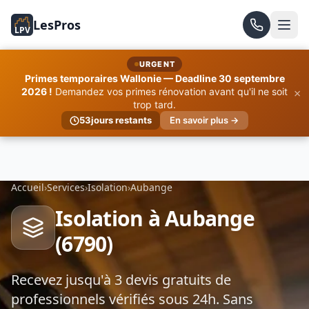
LesPros
LPV
URGENT
Primes temporaires Wallonie — Deadline 30 septembre
×
2026 !
Demandez vos primes rénovation avant qu'il ne soit
trop tard.
53
jours restants
En savoir plus →
Accueil
›
Services
›
Isolation
›
Aubange
Isolation à Aubange
(6790)
Recevez jusqu'à 3 devis gratuits de
professionnels vérifiés sous 24h. Sans