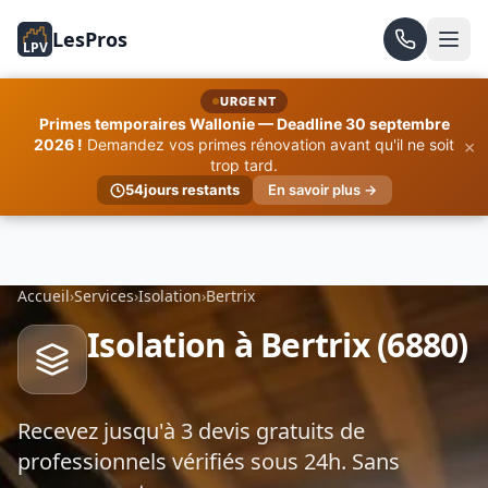
LesPros
LPV
URGENT
Primes temporaires Wallonie — Deadline 30 septembre
×
2026 !
Demandez vos primes rénovation avant qu'il ne soit
trop tard.
54
jours restants
En savoir plus →
Accueil
›
Services
›
Isolation
›
Bertrix
Isolation à Bertrix (6880)
Recevez jusqu'à 3 devis gratuits de
professionnels vérifiés sous 24h. Sans