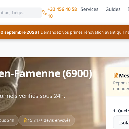
+32 456 40 58
Services
Guides
10
30 septembre 2026 !
Demandez vos primes rénovation avant qu'il ne 
-en-Famenne (6900)
Mes
Réponse
engage
onnels vérifiés sous 24h.
1. Quel 
ous 24h
15 847+ devis envoyés