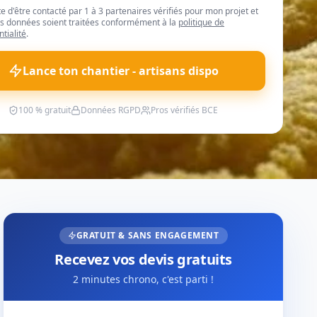
te d'être contacté par 1 à 3 partenaires vérifiés pour mon projet et
 données soient traitées conformément à la
politique de
ntialité
.
Lance ton chantier - artisans dispo
100 % gratuit
Données RGPD
Pros vérifiés BCE
GRATUIT & SANS ENGAGEMENT
Recevez vos devis gratuits
2 minutes chrono, c'est parti !