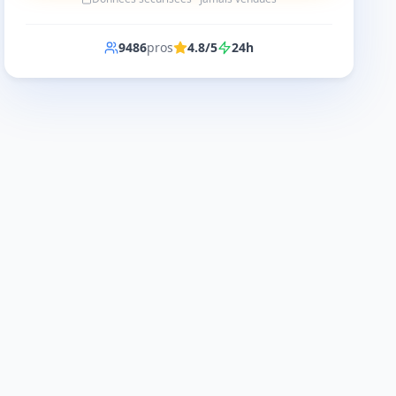
9486
pros
4.8/5
24h