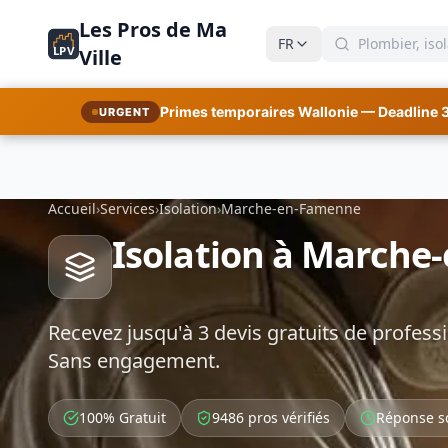
Les Pros de Ma
FR
LPV
Ville
Primes temporaires Wallonie — Deadline 
URGENT
Accueil
›
Services
›
Isolation
›
Marche-en-Famenne
Isolation à Marche
Recevez jusqu'à 3 devis gratuits de professi
Sans engagement.
100% Gratuit
9486 pros vérifiés
Réponse s