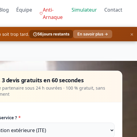
Blog
Équipe
Anti-
Simulateur
Contact
Arnaque
×
soit trop tard.
56
jours restants
En savoir plus →
 3 devis gratuits en 60 secondes
 partenaire sous 24 h ouvrées · 100 % gratuit, sans
ment
service ?
*