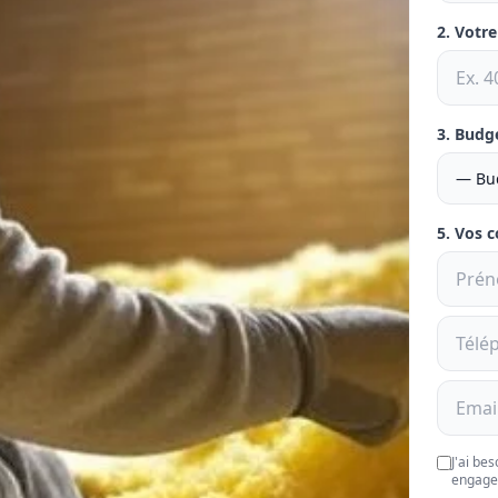
2. Votr
3. Budg
5. Vos 
J'ai be
engage