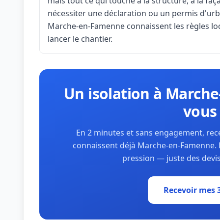
mais tout ce qui touche à la structure, à la fa
nécessiter une déclaration ou un permis d'urba
Marche-en-Famenne connaissent les règles local
lancer le chantier.
Un isolation à March
vous 
En 2 minutes et sans engagement, recev
connaissent déjà Marche-en-Famenne. P
pression — juste des devis
Recevoir mes 3