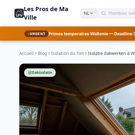
Les Pros de Ma
NL
LPV
Ville
Primes temporaires Wallonie — Deadline 
URGENT
Accueil
Blog
Isolation du Toit
Isolatie dakwerken à W
Dakisolatie