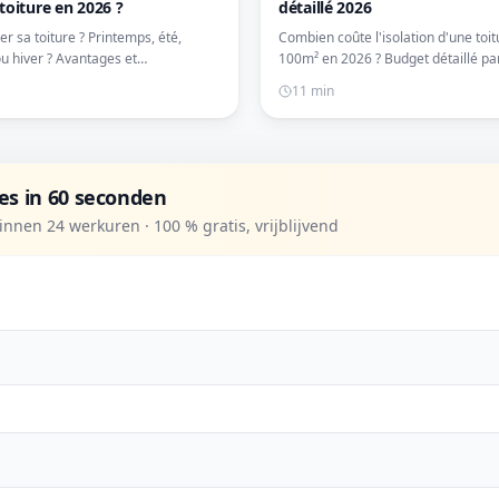
 toiture en 2026 ?
détaillé 2026
er sa toiture ? Printemps, été,
Combien coûte l'isolation d'une toit
 hiver ? Avantages et
100m² en 2026 ? Budget détaillé pa
nts de chaque saison. Conseils
technique, primes déduites. Exemp
11 min
fier vos travaux.
concrets.
tes in 60 seconden
nnen 24 werkuren · 100 % gratis, vrijblijvend