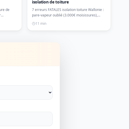
isolation de toiture
ure de
7 erreurs FATALES isolation toiture Wallonie :
r
pare-vapeur oublié (3.000€ moisissures),
les
ponts thermiques, épaisseur insuffisante.
11 min
Exemples chiffrés réels + solutions.