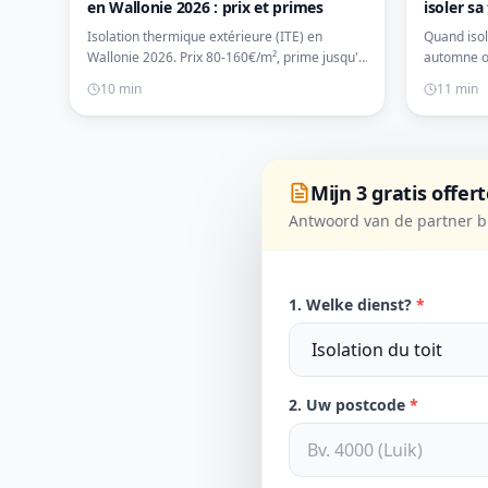
en Wallonie 2026 : prix et primes
isoler sa
Isolation thermique extérieure (ITE) en
Quand isol
Wallonie 2026. Prix 80-160€/m², prime jusqu'à
automne ou
90€/m². Guide complet et devis gratuits.
inconvénie
10 min
11 min
pour plani
Mijn 3 gratis offer
Antwoord van de partner bi
1. Welke dienst?
*
2. Uw postcode
*