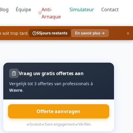
Blog
Équipe
Anti-
Simulateur
Contact
Arnaque
×
soit trop tard.
55
jours restants
En savoir plus →
Vraag uw gratis offertes aan
Vergelijk tot 3 offertes van professionals à
Wavre
.
Offerte aanvragen
Gratuit
Sans engagement
Vérifiés