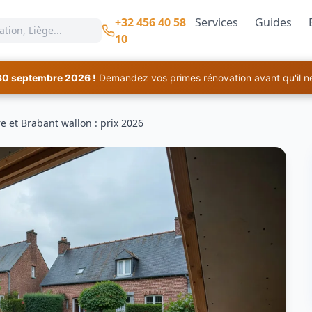
+32 456 40 58
Services
Guides
10
30 septembre 2026 !
Demandez vos primes rénovation avant qu'il ne 
re et Brabant wallon : prix 2026