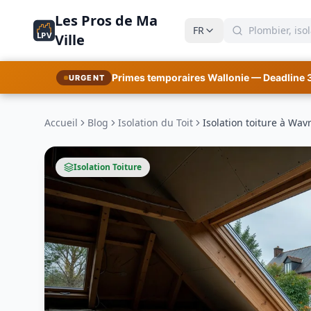
Les Pros de Ma
FR
LPV
Ville
Primes temporaires Wallonie — Deadline 
URGENT
Accueil
Blog
Isolation du Toit
Isolation toiture à Wav
Isolation Toiture