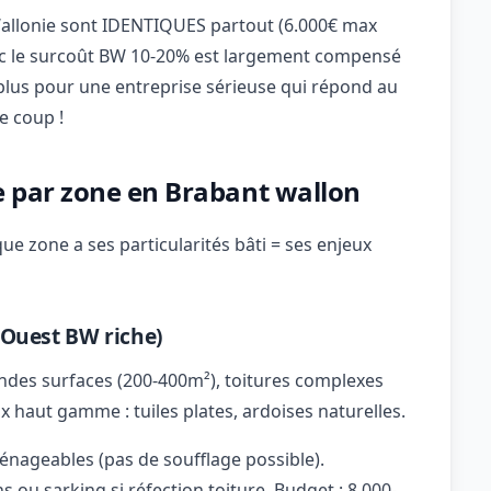
allonie sont IDENTIQUES partout (6.000€ max
onc le surcoût BW 10-20% est largement compensé
 plus pour une entreprise sérieuse qui répond au
e coup !
ure par zone en Brabant wallon
e zone a ses particularités bâti = ses enjeux
-Ouest BW riche)
andes surfaces (200-400m²), toitures complexes
ux haut gamme : tuiles plates, ardoises naturelles.
geables (pas de soufflage possible).
s ou sarking si réfection toiture. Budget : 8.000-