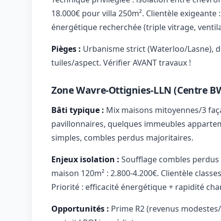
18.000€ pour villa 250m². Clientèle exigeante
énergétique recherchée (triple vitrage, ventil
Pièges :
Urbanisme strict (Waterloo/Lasne),
tuiles/aspect. Vérifier AVANT travaux !
Zone Wavre-Ottignies-LLN (Centre B
Bâti typique :
Mix maisons mitoyennes/3 faça
pavillonnaires, quelques immeubles appartem
simples, combles perdus majoritaires.
Enjeux isolation :
Soufflage combles perdus =
maison 120m² : 2.800-4.200€. Clientèle class
Priorité : efficacité énergétique + rapidité ch
Opportunités :
Prime R2 (revenus modestes/m