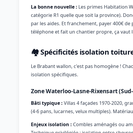
La bonne nouvelle :
Les primes Habitation W
catégorie R1 quelle que soit la province). D
par les aides. Et franchement, payer 400€ de
téléphone et fait un chantier propre, ça vaut l
🏘️ Spécificités isolation toit
Le Brabant wallon, c'est pas homogène ! Chaqu
isolation spécifiques.
Zone Waterloo-Lasne-Rixensart (Sud
Bâti typique :
Villas 4 façades 1970-2020, gr
(4-6 pans, lucarnes, velux multiples). Matéria
Enjeux isolation :
Combles aménagés ou aména
Technique privilégiée : isolation entre chevron