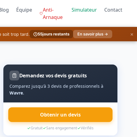
Blog
Équipe
Anti-
Simulateur
Contact
Arnaque
×
soit trop tard.
55
jours restants
En savoir plus →
Demandez vos devis gratuits
Comparez jusqu'à 3 devis de professionnels à
Wavre
.
Obtenir un devis
Gratuit
Sans engagement
Vérifiés