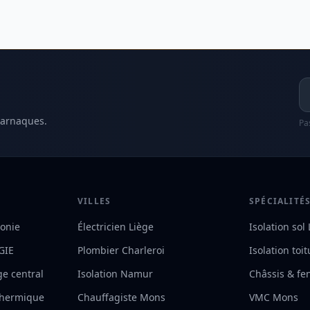
Ad
 arnaques.
Pa
VILLES
SPÉCIALITÉ
lonie
Électricien Liège
Isolation sol
RGIE
Plombier Charleroi
Isolation toi
ge central
Isolation Namur
Châssis & fe
 thermique
Chauffagiste Mons
VMC Mons