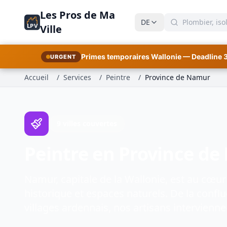
Les Pros de Ma
DE
LPV
Ville
Primes temporaires Wallonie — Deadline 
URGENT
Accueil
/
Services
/
Peintre
/
Province de Namur
9 villes couvertes
Peintre en Province d
Namur, capitale de la Wallonie, est au cœur
historique et espaces naturels. De la conf
villages ardennais, nos artisans intervienne