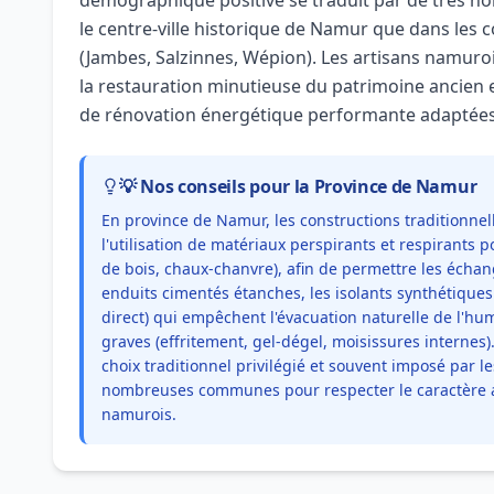
démographique positive se traduit par de très n
le centre-ville historique de Namur que dans les
(Jambes, Salzinnes, Wépion). Les artisans namuro
la restauration minutieuse du patrimoine ancien 
de rénovation énergétique performante adaptées a
💡 Nos conseils pour la Province de Namur
En province de Namur, les constructions traditionnel
l'utilisation de matériaux perspirants et respirants p
de bois, chaux-chanvre), afin de permettre les écha
enduits cimentés étanches, les isolants synthétiques
direct) qui empêchent l'évacuation naturelle de l'hu
graves (effritement, gel-dégel, moisissures internes).
choix traditionnel privilégié et souvent imposé pa
nombreuses communes pour respecter le caractère arc
namurois.