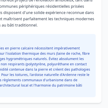
ombreux projets de rénovation ambitieux, tant dans
 communes périphériques résidentielles prisées
is disposent d'une solide expérience reconnue dans
et maîtrisent parfaitement les techniques modernes
u bâti traditionnel.
les en pierre calcaire nécessitent impérativement
our l'isolation thermique des murs (laine de roche, fibre
nges hygrométriques naturels. Évitez absolument les
 non respirants (polystyrène, polyuréthane en contact
midité contenue dans la pierre et créent des pathologies
 Pour les toitures, l'ardoise naturelle d'Ardenne reste le
r les règlements communaux d'urbanisme dans de
hitectural local et l'harmonie du patrimoine bâti