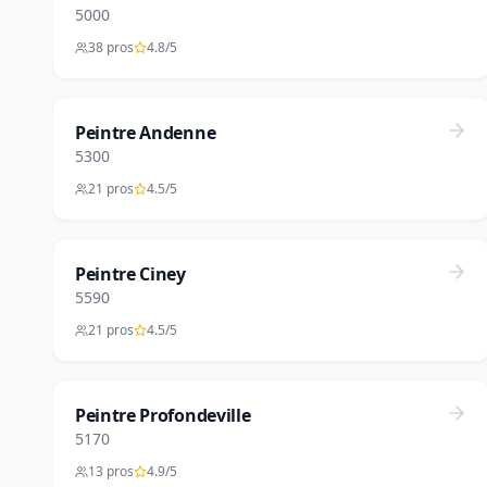
5000
38 pros
4.8/5
Peintre Andenne
5300
21 pros
4.5/5
Peintre Ciney
5590
21 pros
4.5/5
Peintre Profondeville
5170
13 pros
4.9/5