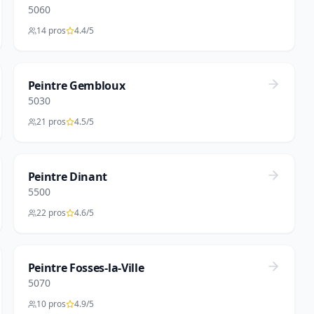
5060
14 pros
4.4/5
Peintre Gembloux
5030
21 pros
4.5/5
Peintre Dinant
5500
22 pros
4.6/5
Peintre Fosses-la-Ville
5070
10 pros
4.9/5