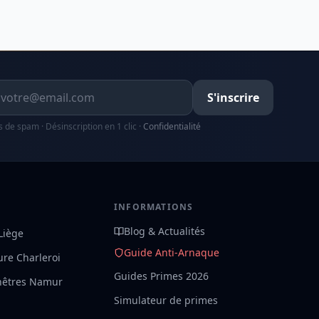
resse email
S'inscrire
s de spam · Désinscription en 1 clic ·
Confidentialité
S
INFORMATIONS
Blog & Actualités
 Liège
Guide Anti-Arnaque
ture Charleroi
Guides Primes 2026
nêtres Namur
Simulateur de primes