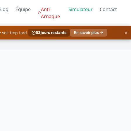
Blog
Équipe
Anti-
Simulateur
Contact
Arnaque
×
soit trop tard.
53
jours restants
En savoir plus →