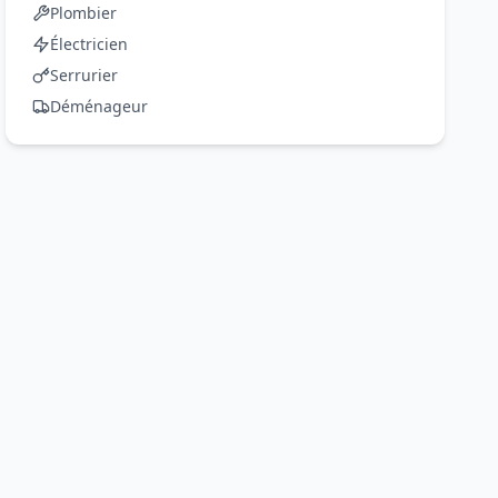
Plombier
Électricien
Serrurier
Déménageur