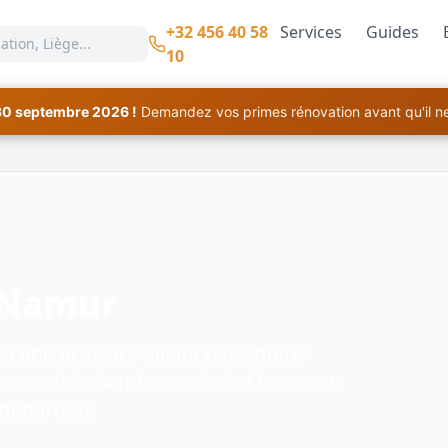
+32 456 40 58
Services
Guides
10
30 septembre 2026 !
Demandez vos primes rénovation avant qu'il ne 
e Namur
 d'une province alliant patrimoine
luence de la Sambre et de la Meuse aux
nt partout.