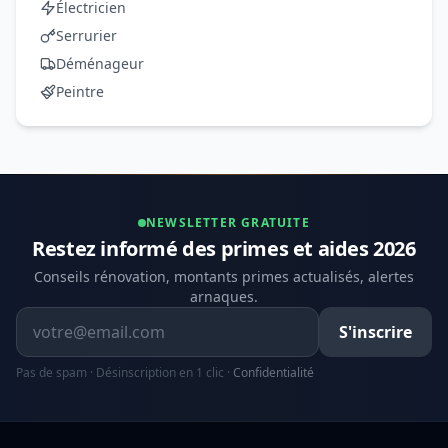
Électricien
Serrurier
Déménageur
Peintre
NEWSLETTER GRATUITE
Restez informé des primes et aides 2026
Conseils rénovation, montants primes actualisés, alertes
arnaques.
Adresse email
S'inscrire
Pas de spam · Désinscription en 1 clic ·
Confidentialité