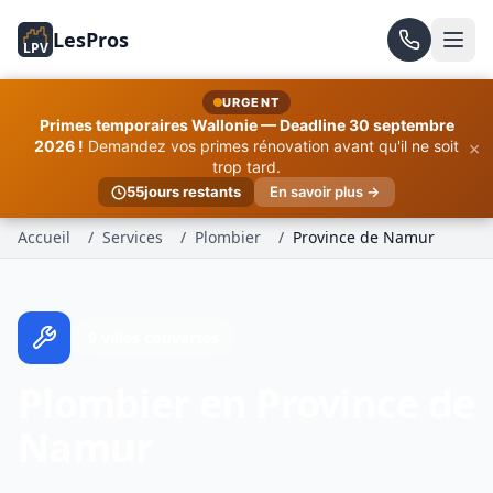
LesPros
LPV
URGENT
Primes temporaires Wallonie — Deadline 30 septembre
×
2026 !
Demandez vos primes rénovation avant qu'il ne soit
trop tard.
55
jours restants
En savoir plus →
Accueil
/
Services
/
Plombier
/
Province de Namur
9 villes couvertes
Plombier en Province de
Namur