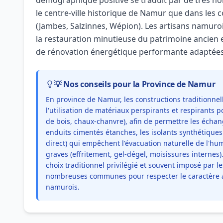
démographique positive se traduit par de très n
le centre-ville historique de Namur que dans les
(Jambes, Salzinnes, Wépion). Les artisans namuro
la restauration minutieuse du patrimoine ancien 
de rénovation énergétique performante adaptées a
💡 Nos conseils pour la Province de Namur
En province de Namur, les constructions traditionnel
l'utilisation de matériaux perspirants et respirants p
de bois, chaux-chanvre), afin de permettre les écha
enduits cimentés étanches, les isolants synthétiques
direct) qui empêchent l'évacuation naturelle de l'hu
graves (effritement, gel-dégel, moisissures internes).
choix traditionnel privilégié et souvent imposé pa
nombreuses communes pour respecter le caractère arc
namurois.