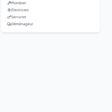
Plombier
Électricien
Serrurier
Déménageur