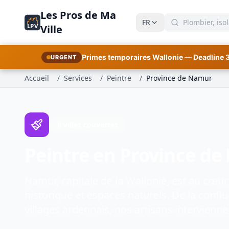
Les Pros de Ma
FR
LPV
Ville
Primes temporaires Wallonie — Deadline 
URGENT
Accueil
/
Services
/
Peintre
/
Province de Namur
9 villes couvertes
Peintre en Province d
Namur, capitale de la Wallonie, est au cœur
historique et espaces naturels. De la conf
villages ardennais, nos artisans intervienne