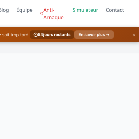
Blog
Équipe
Anti-
Simulateur
Contact
Arnaque
×
soit trop tard.
54
jours restants
En savoir plus →