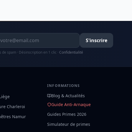
resse email
S'inscrire
s de spam · Désinscription en 1 clic ·
Confidentialité
S
INFORMATIONS
Blog & Actualités
 Liège
Guide Anti-Arnaque
ture Charleroi
Guides Primes 2026
nêtres Namur
Simulateur de primes