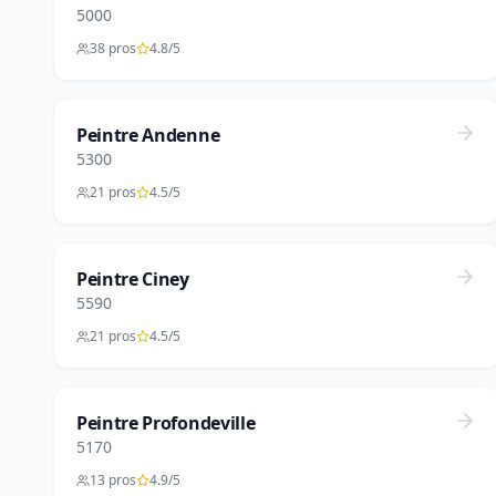
5000
38 pros
4.8/5
Peintre Andenne
5300
21 pros
4.5/5
Peintre Ciney
5590
21 pros
4.5/5
Peintre Profondeville
5170
13 pros
4.9/5