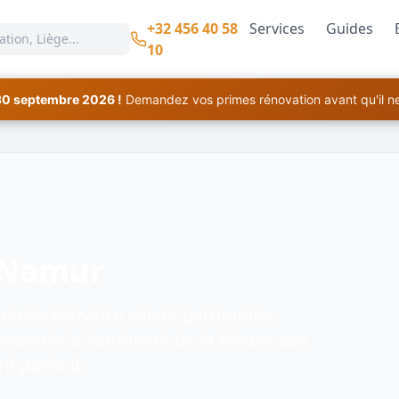
+32 456 40 58
Services
Guides
10
30 septembre 2026 !
Demandez vos primes rénovation avant qu'il ne 
e Namur
 d'une province alliant patrimoine
luence de la Sambre et de la Meuse aux
nt partout.