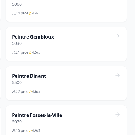
5060
14 pros
4.4/5
Peintre Gembloux
5030
21 pros
4.5/5
Peintre Dinant
5500
22 pros
4.6/5
Peintre Fosses-la-Ville
5070
10 pros
4.9/5