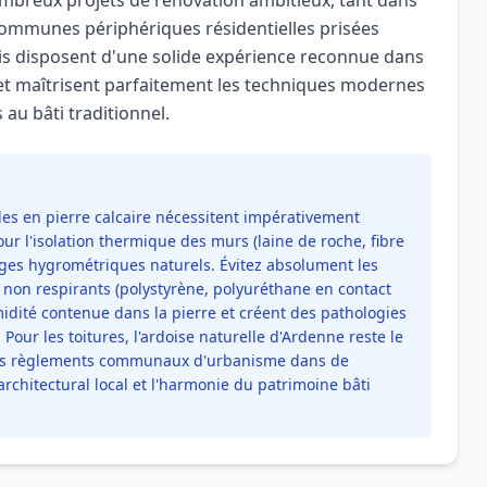
ombreux projets de rénovation ambitieux, tant dans
 communes périphériques résidentielles prisées
is disposent d'une solide expérience reconnue dans
et maîtrisent parfaitement les techniques modernes
u bâti traditionnel.
les en pierre calcaire nécessitent impérativement
our l'isolation thermique des murs (laine de roche, fibre
nges hygrométriques naturels. Évitez absolument les
 non respirants (polystyrène, polyuréthane en contact
midité contenue dans la pierre et créent des pathologies
 Pour les toitures, l'ardoise naturelle d'Ardenne reste le
r les règlements communaux d'urbanisme dans de
hitectural local et l'harmonie du patrimoine bâti