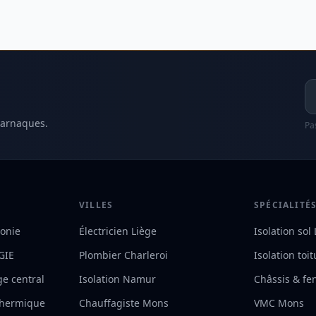
Ad
 arnaques.
Pa
VILLES
SPÉCIALITÉ
lonie
Électricien Liège
Isolation sol
RGIE
Plombier Charleroi
Isolation toi
ge central
Isolation Namur
Châssis & fe
 thermique
Chauffagiste Mons
VMC Mons