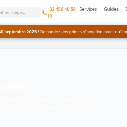
+32 456 40 58
Services
Guides
10
30 septembre 2026 !
Demandez vos primes rénovation avant qu'il ne 
Liège
nte et ses vallées industrielles, est
llonie. De l'agglomération liégeoise à
s les communes de la province.