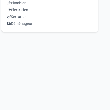
Plombier
Électricien
Serrurier
Déménageur