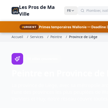
Les Pros de Ma
FR
LPV
Ville
Primes temporaires Wallonie — Deadline 
URGENT
Accueil
/
Services
/
Peintre
/
Province de Liège
10 villes couvertes
Peintre en Province de 
La province de Liège, avec sa métropole arde
l'une des provinces les plus peuplées de Wa
Verviers et Huy, notre réseau couvre toute