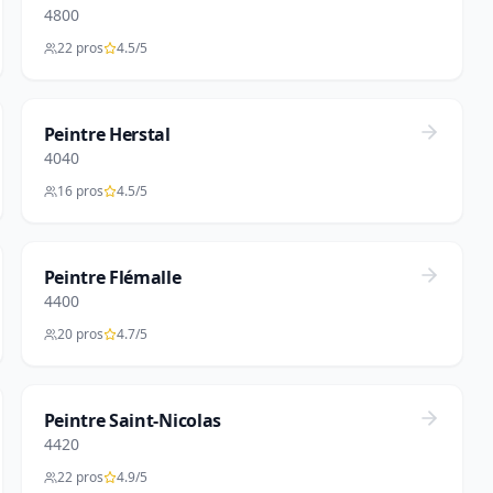
4800
22 pros
4.5/5
Peintre Herstal
4040
16 pros
4.5/5
Peintre Flémalle
4400
20 pros
4.7/5
Peintre Saint-Nicolas
4420
22 pros
4.9/5