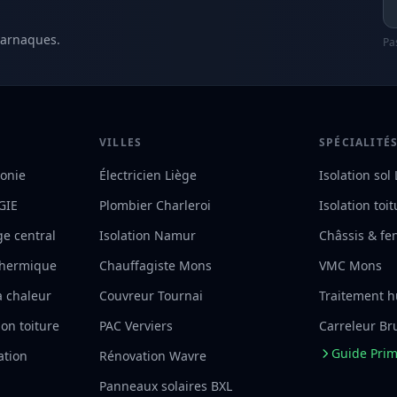
 arnaques.
Pa
VILLES
SPÉCIALITÉ
lonie
Électricien Liège
Isolation sol
RGIE
Plombier Charleroi
Isolation toi
ge central
Isolation Namur
Châssis & fe
 thermique
Chauffagiste Mons
VMC Mons
à chaleur
Couvreur Tournai
Traitement h
on toiture
PAC Verviers
Carreleur Br
Guide Pri
ation
Rénovation Wavre
Panneaux solaires BXL