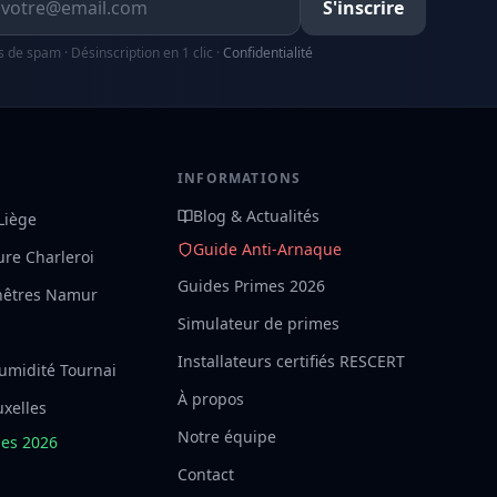
S'inscrire
s de spam · Désinscription en 1 clic ·
Confidentialité
S
INFORMATIONS
Blog & Actualités
 Liège
Guide Anti-Arnaque
ture Charleroi
Guides Primes 2026
nêtres Namur
Simulateur de primes
Installateurs certifiés RESCERT
umidité Tournai
À propos
uxelles
Notre équipe
mes 2026
Contact