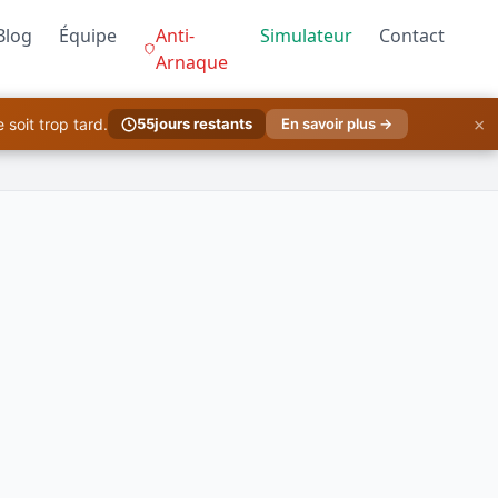
Blog
Équipe
Anti-
Simulateur
Contact
Arnaque
×
soit trop tard.
55
jours restants
En savoir plus →