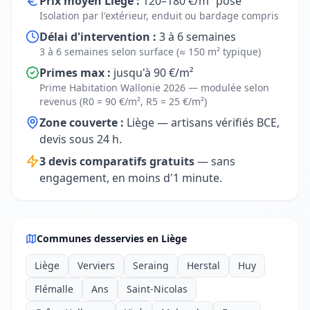
Prix moyen Liège :
120–180 €/m² posé
Isolation par l'extérieur, enduit ou bardage compris
Délai d'intervention :
3 à 6 semaines
3 à 6 semaines selon surface (≈ 150 m² typique)
Primes max :
jusqu'à 90 €/m²
Prime Habitation Wallonie 2026 — modulée selon
revenus (R0 = 90 €/m², R5 = 25 €/m²)
Zone couverte :
Liège — artisans vérifiés BCE,
devis sous 24 h.
3 devis comparatifs gratuits
— sans
engagement, en moins d'1 minute.
Communes desservies en Liège
Liège
Verviers
Seraing
Herstal
Huy
Flémalle
Ans
Saint-Nicolas