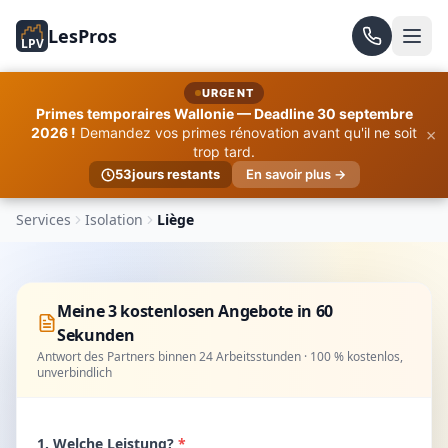
LesPros
LPV
URGENT
Primes temporaires Wallonie — Deadline 30 septembre
×
2026 !
Demandez vos primes rénovation avant qu'il ne soit
trop tard.
53
jours restants
En savoir plus →
Services
Isolation
Liège
Meine 3 kostenlosen Angebote in 60
Sekunden
Antwort des Partners binnen 24 Arbeitsstunden · 100 % kostenlos,
unverbindlich
1. Welche Leistung?
*