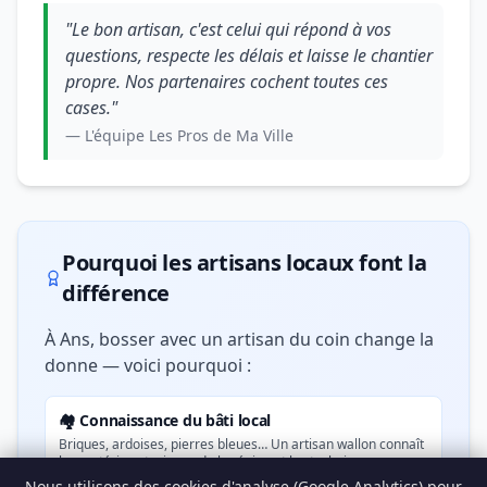
"Le bon artisan, c'est celui qui répond à vos
questions, respecte les délais et laisse le chantier
propre. Nos partenaires cochent toutes ces
cases."
— L'équipe Les Pros de Ma Ville
Pourquoi les artisans locaux font la
différence
À Ans, bosser avec un artisan du coin change la
donne — voici pourquoi :
🏘️ Connaissance du bâti local
Briques, ardoises, pierres bleues… Un artisan wallon connaît
les matériaux typiques de la région et les techniques
adaptées.
Nous utilisons des cookies d'analyse (Google Analytics) pour