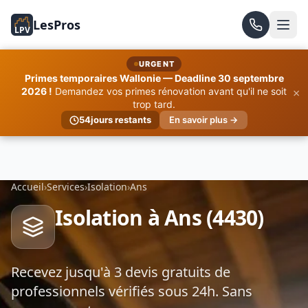
LesPros
LPV
URGENT
Primes temporaires Wallonie — Deadline 30 septembre
×
2026 !
Demandez vos primes rénovation avant qu'il ne soit
trop tard.
54
jours restants
En savoir plus →
Accueil
›
Services
›
Isolation
›
Ans
Isolation à Ans (4430)
Recevez jusqu'à 3 devis gratuits de
professionnels vérifiés sous 24h. Sans