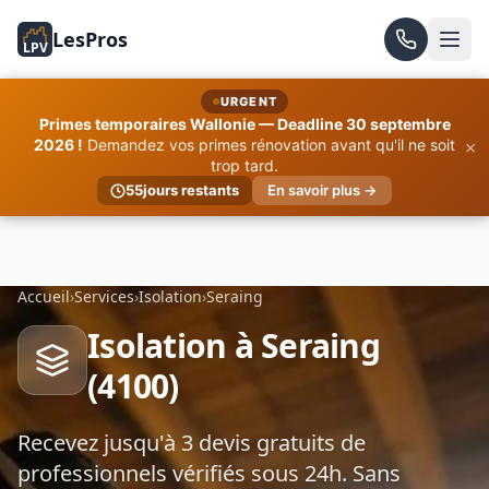
LesPros
LPV
URGENT
Primes temporaires Wallonie — Deadline 30 septembre
×
2026 !
Demandez vos primes rénovation avant qu'il ne soit
trop tard.
55
jours restants
En savoir plus →
Accueil
›
Services
›
Isolation
›
Seraing
Isolation à Seraing
(4100)
Recevez jusqu'à 3 devis gratuits de
professionnels vérifiés sous 24h. Sans