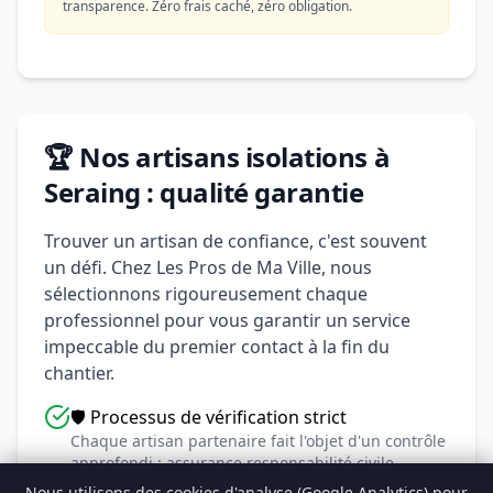
transparence. Zéro frais caché, zéro obligation.
🏆 Nos artisans isolations à
Seraing : qualité garantie
Trouver un artisan de confiance, c'est souvent
un défi. Chez Les Pros de Ma Ville, nous
sélectionnons rigoureusement chaque
professionnel pour vous garantir un service
impeccable du premier contact à la fin du
chantier.
🛡️ Processus de vérification strict
Chaque artisan partenaire fait l'objet d'un contrôle
approfondi : assurance responsabilité civile,
numéro BCE valide, agréments professionnels et
Nous utilisons des cookies d'analyse (Google Analytics) pour