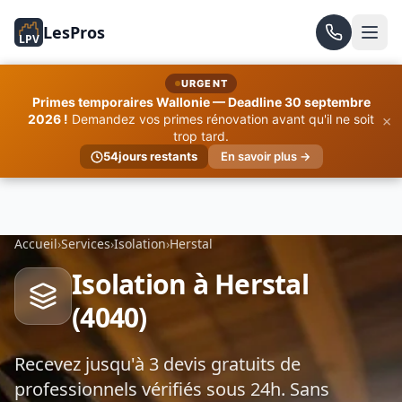
LesPros
LPV
URGENT
Primes temporaires Wallonie — Deadline 30 septembre
×
2026 !
Demandez vos primes rénovation avant qu'il ne soit
trop tard.
54
jours restants
En savoir plus →
Accueil
›
Services
›
Isolation
›
Herstal
Isolation à Herstal
(4040)
Recevez jusqu'à 3 devis gratuits de
professionnels vérifiés sous 24h. Sans