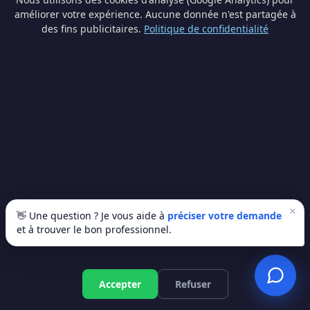
Briques, ardoises, pierres bleues… Un artisan wallon connaît
les matériaux typiques de la région et les techniques
améliorer votre expérience. Aucune donnée n'est partagée à
adaptées.
des fins publicitaires.
Politique de confidentialité
📋 Connaissance des réglementations
Permis d'urbanisme, normes PEB, contraintes communales…
Votre artisan local maîtrise le cadre légal de votre commune.
🔄 Service après-vente de proximité
En cas de souci après les travaux, votre artisan est à
quelques minutes. Pas besoin d'attendre des semaines pour
un dépannage.
💚 Soutien à l'économie locale
×
👋 Une question ? Je vous aide à
préciser votre demande
Choisir un artisan local, c'est soutenir l'emploi dans votre
et à trouver le bon professionnel.
commune et favoriser le circuit court en Wallonie.
💡 Nos artisans partenaires sont tous basés en Wallonie
et Bruxelles — aucune sous-traitance à des entreprises
Devis gratuit
Accepter
Refuser
étrangères.