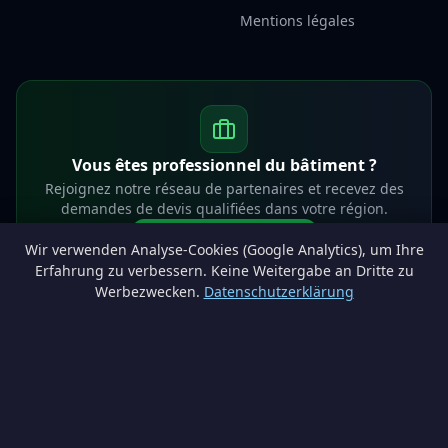
Mentions légales
Vous êtes professionnel du bâtiment ?
Rejoignez notre réseau de partenaires et recevez des
demandes de devis qualifiées dans votre région.
Devenir partenaire
Wir verwenden Analyse-Cookies (Google Analytics), um Ihre
info@lesprosdemaville.be
Erfahrung zu verbessern. Keine Weitergabe an Dritte zu
Werbezwecken.
Datenschutzerklärung
Notre réseau :
Comparer des devis rénovation
AutoAssure.be
AssureHomeProtect.be
Estimation immobilière gratuite
Comparez les devis travaux sur
Devis Wallonie — devis gratuits rénovation
· Estimez la valeur de votre bien avec
ImmoAnalyse — estimez votre bien