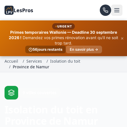
LesPros
LPV
URGENT
Primes temporaires Wallonie — Deadline 30 septembre
×
2026 !
Demandez vos primes rénovation avant qu'il ne soit
trop tard.
56
jours restants
En savoir plus →
Accueil
/
Services
/
Isolation du toit
/
Province de Namur
9 villes couvertes
Isolation du toit en
Province de Namur