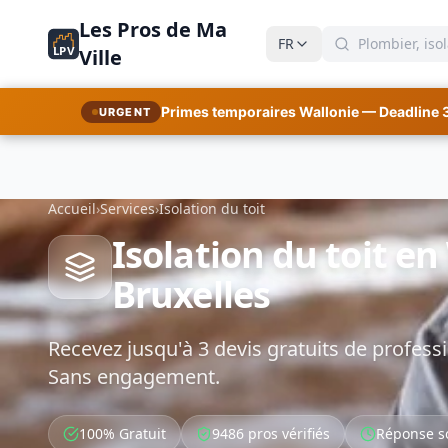
Les Pros de Ma
FR
LPV
Ville
Primes temporaires Wallonie — Deadline 
URGENT
Accueil
›
Services
›
Isolation du toit
Isolation du toit en
Bruxelles
Recevez jusqu'à 3 devis gratuits de professi
Sans engagement.
100% Gratuit
9486 pros vérifiés
Réponse s