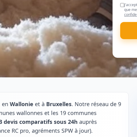
J'accep
que mes
confide
t en
Wallonie
et à
Bruxelles
. Notre réseau de 9
mmunes wallonnes et les 19 communes
3 devis comparatifs sous 24h
auprès
rance RC pro, agréments SPW à jour).