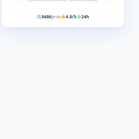
9486
pros
4.8/5
24h