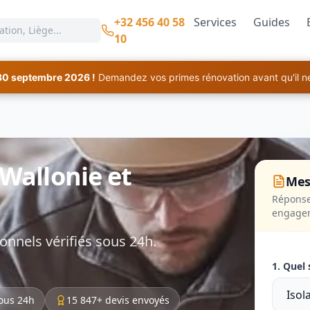
+32 456 40 58
Services
Guides
10
30 septembre 2026 !
Demandez vos primes rénovation avant qu'il ne 
 Wallonie et
Mes
Réponse
engage
onnels vérifiés sous 24h.
1. Quel 
ous 24h
15 847+ devis envoyés