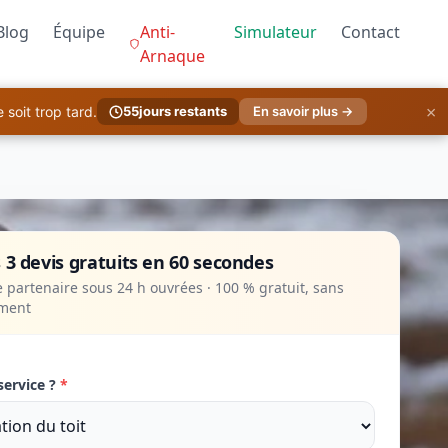
Blog
Équipe
Anti-
Simulateur
Contact
Arnaque
×
soit trop tard.
55
jours restants
En savoir plus →
 3 devis gratuits en 60 secondes
 partenaire sous 24 h ouvrées · 100 % gratuit, sans
ment
service ?
*