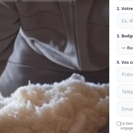
2. Votr
3. Budg
5. Vos 
J'ai be
engage