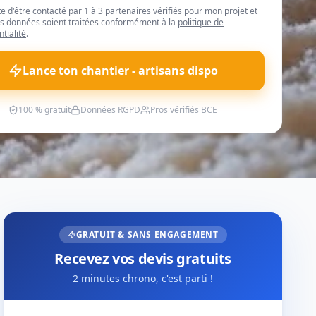
te d'être contacté par 1 à 3 partenaires vérifiés pour mon projet et
 données soient traitées conformément à la
politique de
ntialité
.
Lance ton chantier - artisans dispo
100 % gratuit
Données RGPD
Pros vérifiés BCE
GRATUIT & SANS ENGAGEMENT
Recevez vos devis gratuits
2 minutes chrono, c'est parti !