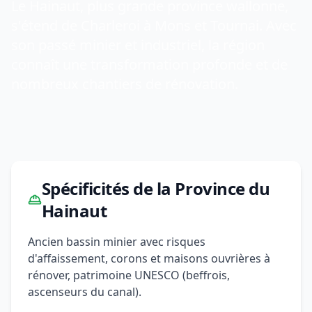
Le Hainaut, plus grande province wallonne,
s'étend de Charleroi à Mons et Tournai. Avec
son passé minier et industriel, la région
connaît une transformation profonde et de
nombreux chantiers de rénovation.
Spécificités de la Province du
Hainaut
Ancien bassin minier avec risques
d'affaissement, corons et maisons ouvrières à
rénover, patrimoine UNESCO (beffrois,
ascenseurs du canal).