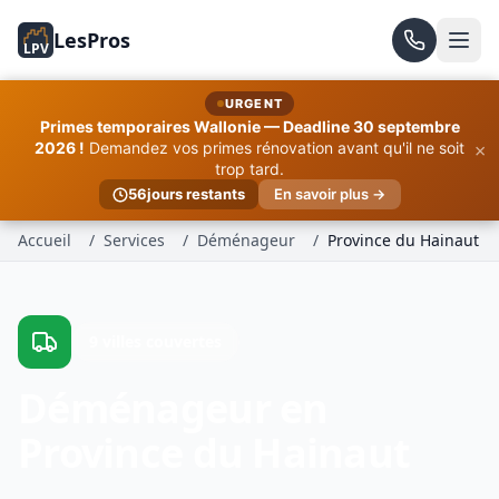
LesPros
LPV
URGENT
Primes temporaires Wallonie — Deadline 30 septembre
×
2026 !
Demandez vos primes rénovation avant qu'il ne soit
trop tard.
56
jours restants
En savoir plus →
Accueil
/
Services
/
Déménageur
/
Province du Hainaut
9 villes couvertes
Déménageur en
Province du Hainaut