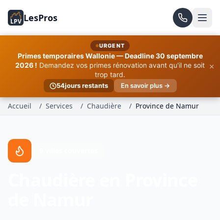
LesPros
LPV
URGENT
Primes temporaires Wallonie — Deadline 30 septembre
×
2026 !
Demandez vos primes rénovation avant qu'il ne soit
trop tard.
54
jours restants
En savoir plus →
Accueil
/
Services
/
Chaudière
/
Province de Namur
9 villes couvertes
Chaudière en Province
de Namur