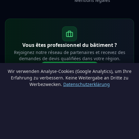
Mentions légales
Vous êtes professionnel du bâtiment ?
Rejoignez notre réseau de partenaires et recevez des
demandes de devis qualifiées dans votre région.
Devenir partenaire
Wir verwenden Analyse-Cookies (Google Analytics), um Ihre
info@lesprosdemaville.be
Erfahrung zu verbessern. Keine Weitergabe an Dritte zu
Werbezwecken.
Datenschutzerklärung
Notre réseau :
Comparer des devis rénovation
AutoAssure.be
AssureHomeProtect.be
Estimation immobilière gratuite
Comparez les devis travaux sur
Devis Wallonie — devis gratuits rénovation
· Estimez la valeur de votre bien avec
ImmoAnalyse — estimez votre bien
© 2026
Satyvo SA
— BCE 0791.828.816 — Route de Chôdes 38, 4960