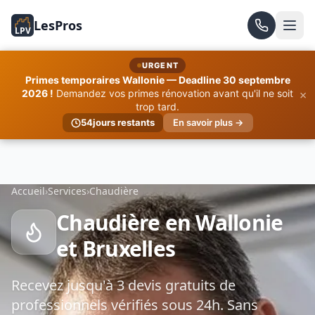
LesPros
LPV
URGENT
Primes temporaires Wallonie — Deadline 30 septembre
×
2026 !
Demandez vos primes rénovation avant qu'il ne soit
trop tard.
54
jours restants
En savoir plus →
Accueil
›
Services
›
Chaudière
Chaudière en Wallonie
et Bruxelles
Recevez jusqu'à 3 devis gratuits de
professionnels vérifiés sous 24h. Sans