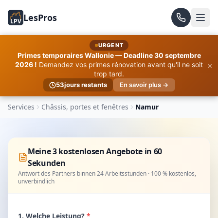
LesPros
LPV
URGENT
Primes temporaires Wallonie — Deadline 30 septembre
×
2026 !
Demandez vos primes rénovation avant qu'il ne soit
trop tard.
53
jours restants
En savoir plus →
Services
Châssis, portes et fenêtres
Namur
Meine 3 kostenlosen Angebote in 60
Sekunden
Antwort des Partners binnen 24 Arbeitsstunden · 100 % kostenlos,
unverbindlich
1. Welche Leistung?
*