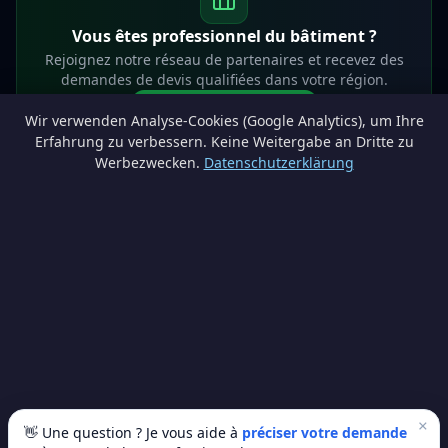
Vous êtes professionnel du bâtiment ?
Rejoignez notre réseau de partenaires et recevez des
demandes de devis qualifiées dans votre région.
Devenir partenaire
Wir verwenden Analyse-Cookies (Google Analytics), um Ihre
info@lesprosdemaville.be
Erfahrung zu verbessern. Keine Weitergabe an Dritte zu
Werbezwecken.
Datenschutzerklärung
Notre réseau :
Comparer des devis rénovation
AutoAssure.be
AssureHomeProtect.be
Estimation immobilière gratuite
Comparez les devis travaux sur
Devis Wallonie — devis gratuits rénovation
· Estimez la valeur de votre bien avec
ImmoAnalyse — estimez votre bien
© 2026
Satyvo SA
— BCE 0791.828.816 — Route de Chôdes 38, 4960
Malmedy —
info@satyvo.be
Satyvo SA n'est pas un intermédiaire d'assurance agréé par la FSMA. Les
informations publiées sont fournies à titre indicatif et ne constituent pas un
conseil personnalisé.
×
👋 Une question ? Je vous aide à
préciser votre demande