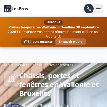
LesPros
LPV
URGENT
Primes temporaires Wallonie — Deadline 30 septembre
×
2026 !
Demandez vos primes rénovation avant qu'il ne soit
trop tard.
54
jours restants
En savoir plus →
Accueil
›
Services
›
Châssis, portes et fenêtres
Châssis, portes et
fenêtres en Wallonie et
Bruxelles
Recevez jusqu'à 3 devis gratuits de