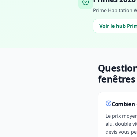
Prime Habitation 
Voir le hub Pri
Question
fenêtre
Combien c
Le prix moye
alu, double v
devis vous p