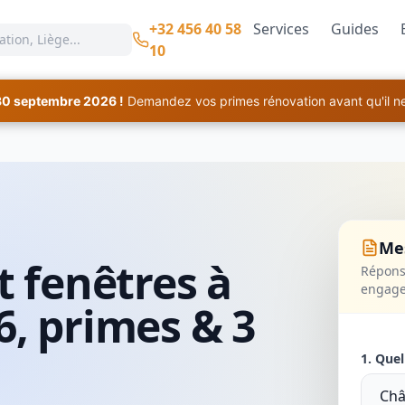
+32 456 40 58
Services
Guides
10
30 septembre 2026 !
Demandez vos primes rénovation avant qu'il ne 
Mes
t fenêtres à
Réponse
engag
6, primes & 3
1. Quel