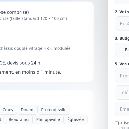
ose comprise)
2. Vot
rise (taille standard 120 × 100 cm)
3. Bud
hâssis double vitrage HR+, modulée
E, devis sous 24 h.
5. Vos
ment, en moins d'1 minute.
Ciney
Dinant
Profondeville
t
Beauraing
Philippeville
Éghezée
J'ai b
engag