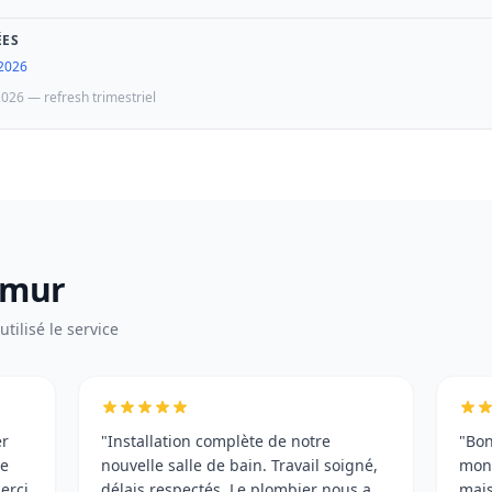
ÉES
 2026
2026 — refresh trimestriel
amur
tilisé le service
er
"Installation complète de notre
"Bon
me
nouvelle salle de bain. Travail soigné,
mon 
erci
délais respectés. Le plombier nous a
mais