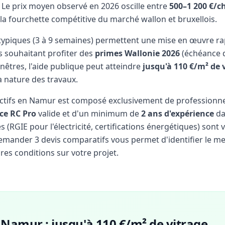
Le prix moyen observé en 2026 oscille entre
500–1 200 €/c
 la fourchette compétitive du marché wallon et bruxellois.
 typiques (3 à 9 semaines) permettent une mise en œuvre ra
s souhaitant profiter des
primes Wallonie 2026
(échéance d
enêtres, l'aide publique peut atteindre
jusqu'à 110 €/m² de 
a nature des travaux.
actifs en Namur est composé exclusivement de professionn
ce RC Pro
valide et d'un minimum de
2 ans d'expérience
da
(RGIE pour l'électricité, certifications énergétiques) sont v
 Demander 3 devis comparatifs vous permet d'identifier le mei
res conditions sur votre projet.
Namur : jusqu'à 110 €/m² de vitrage