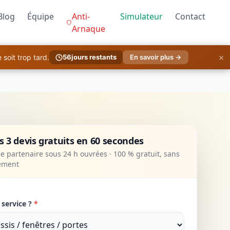
Blog
Équipe
Anti-
Simulateur
Contact
Arnaque
×
soit trop tard.
56
jours restants
En savoir plus →
 3 devis gratuits en 60 secondes
 partenaire sous 24 h ouvrées · 100 % gratuit, sans
ement
 service ?
*