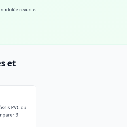
 modulée revenus
s et
hâssis PVC ou
omparer 3