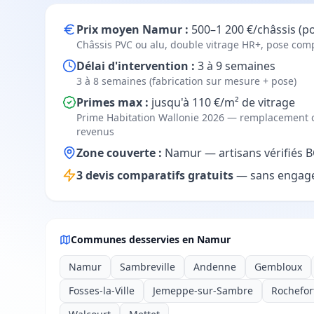
Prix moyen Namur :
500–1 200 €/châssis (p
Châssis PVC ou alu, double vitrage HR+, pose comp
Délai d'intervention :
3 à 9 semaines
3 à 8 semaines (fabrication sur mesure + pose)
Primes max :
jusqu'à 110 €/m² de vitrage
Prime Habitation Wallonie 2026 — remplacement c
revenus
Zone couverte :
Namur — artisans vérifiés BC
3 devis comparatifs gratuits
— sans engage
Communes desservies en Namur
Namur
Sambreville
Andenne
Gembloux
Fosses-la-Ville
Jemeppe-sur-Sambre
Rochefor