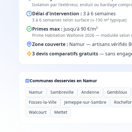
Isolation par l'extérieur, enduit ou bardage compr
Délai d'intervention :
3 à 6 semaines
3 à 6 semaines selon surface (≈ 150 m² typique)
Primes max :
jusqu'à 90 €/m²
Prime Habitation Wallonie 2026 — modulée selon r
Zone couverte :
Namur — artisans vérifiés BC
3 devis comparatifs gratuits
— sans engage
Communes desservies en Namur
Namur
Sambreville
Andenne
Gembloux
Fosses-la-Ville
Jemeppe-sur-Sambre
Rochefor
Walcourt
Mettet