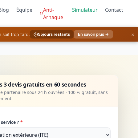
Blog
Équipe
Anti-
Simulateur
Contact
Arnaque
×
soit trop tard.
55
jours restants
En savoir plus →
 3 devis gratuits en 60 secondes
 partenaire sous 24 h ouvrées · 100 % gratuit, sans
ement
 service ?
*