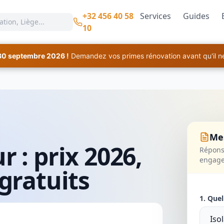
+32 456 40 58
Services
Guides
10
30 septembre 2026 !
Demandez vos primes rénovation avant qu'il ne 
Mes
 : prix 2026,
Réponse
engag
gratuits
1. Quel