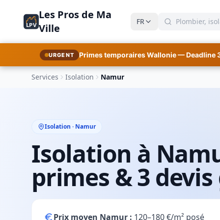
Les Pros de Ma
FR
LPV
Ville
Primes temporaires Wallonie — Deadline 
URGENT
Services
Isolation
Namur
Isolation · Namur
Isolation à Namur
primes & 3 devis 
Prix moyen Namur :
120–180 €/m² posé