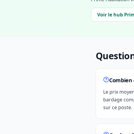
Voir le hub Pri
Question
Combien c
Le prix moye
bardage comp
sur ce poste.