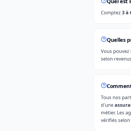
Quel est 
Comptez
3 à
Quelles p
Vous pouvez 
selon revenus
Comment g
Tous nos par
d'une
assura
métier. Les ag
vérifiés selon