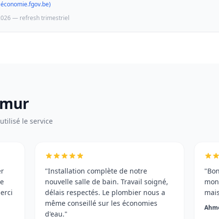
(économie.fgov.be)
2026 — refresh trimestriel
amur
tilisé le service
er
"Installation complète de notre
"Bon
me
nouvelle salle de bain. Travail soigné,
mon 
erci
délais respectés. Le plombier nous a
mais
même conseillé sur les économies
Ahme
d'eau."