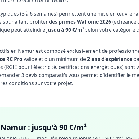
u marché wallon et bruxellois.
 typiques (3 à 6 semaines) permettent une mise en œuvre ra
s souhaitant profiter des
primes Wallonie 2026
(échéance d
blique peut atteindre
jusqu'à 90 €/m²
selon votre catégorie d
actifs en Namur est composé exclusivement de professionn
ce RC Pro
valide et d'un minimum de
2 ans d'expérience
da
(RGIE pour l'électricité, certifications énergétiques) sont v
 Demander 3 devis comparatifs vous permet d'identifier le mei
res conditions sur votre projet.
 Namur : jusqu'à 90 €/m²
allonie 2026 — modulée selon revenus (R0 = 90 €/m², R5 = 