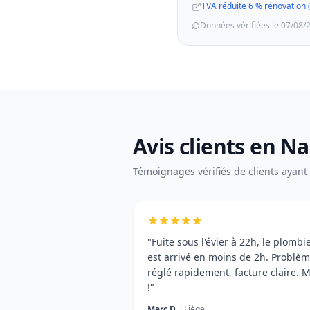
TVA réduite 6 % rénovation 
Données vérifiées le 07/08/
Avis clients en N
Témoignages vérifiés de clients ayant u
"Fuite sous l'évier à 22h, le plombi
est arrivé en moins de 2h. Problè
réglé rapidement, facture claire. M
!"
Marc D.
· Liège