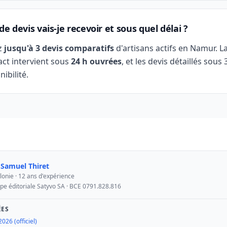
e devis vais-je recevoir et sous quel délai ?
z
jusqu'à 3 devis comparatifs
d'artisans actifs en Namur. L
act intervient sous
24 h ouvrées
, et les devis détaillés sous 
nibilité.
r
Samuel Thiret
lonie · 12 ans d'expérience
ipe éditoriale Satyvo SA · BCE 0791.828.816
ÉES
026 (officiel)