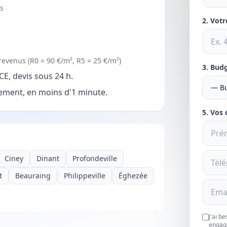
is
2. Vot
evenus (R0 = 90 €/m², R5 = 25 €/m²)
3. Bud
E, devis sous 24 h.
ment, en moins d'1 minute.
5. Vos
Ciney
Dinant
Profondeville
t
Beauraing
Philippeville
Éghezée
J'ai b
engag