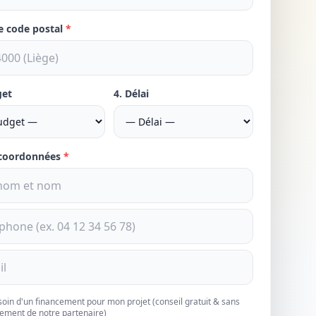
re code postal
*
get
4. Délai
 coordonnées
*
esoin d'un financement pour mon projet (conseil gratuit & sans
ement de notre partenaire)