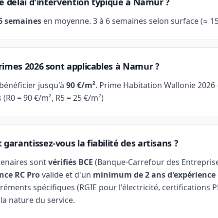
le délai d'intervention typique à Namur ?
 6 semaines
en moyenne. 3 à 6 semaines selon surface (≈ 15
rimes 2026 sont applicables à Namur ?
bénéficier jusqu'à
90 €/m²
. Prime Habitation Wallonie 202
 (R0 = 90 €/m², R5 = 25 €/m²)
arantissez-vous la fiabilité des artisans ?
tenaires sont
vérifiés BCE
(Banque-Carrefour des Entreprise
nce RC Pro
valide et d'un
minimum de 2 ans d'expérience
réments spécifiques (RGIE pour l'électricité, certifications 
 la nature du service.