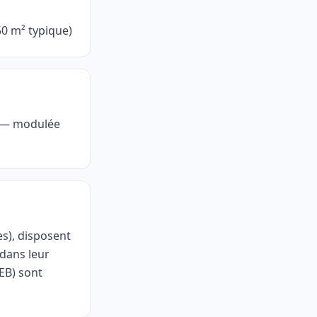
0 m² typique)
6 — modulée
s), disposent
dans leur
PEB) sont