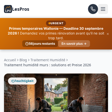
LesPros
LPV
URGENT
Primes temporaires Wallonie — Deadline 30 septembre
×
2026 !
Demandez vos primes rénovation avant qu'il ne soit
trop tard.
56
jours restants
En savoir plus →
Accueil
Blog
Traitement Humidité
Traitement humidité murs : solutions et Preise 2026
Feuchtigkeit