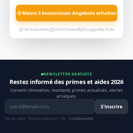
Meine 3 kostenlosen Angebote erhalten
100 % kostenlos
DSGVO-Daten
ZDU-geprüfte Profis
NEWSLETTER GRATUITE
Restez informé des primes et aides 2026
Conseils rénovation, montants primes actualisés, alertes
arnaques.
Adresse email
S'inscrire
Pas de spam · Désinscription en 1 clic ·
Confidentialité