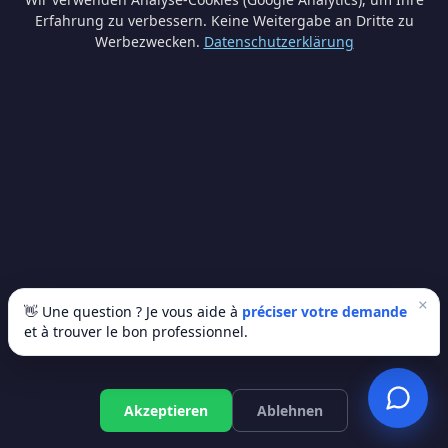
100€/m²).
Erfahrung zu verbessern. Keine Weitergabe an Dritte zu
Werbezwecken.
Datenschutzerklärung
Puis-je isoler moi-même ?
Techniquement possible pour les combles
perdus, mais vous perdez le droit aux
primes qui exigent un pro.
L'audit énergétique est-il obligatoire ?
Non, mais fortement recommandé. Il
×
👋 Une question ? Je vous aide à
préciser votre demande
identifie les priorités et peut donner accès
et à trouver le bon professionnel.
à des bonus de prime.
Kostenloses Angebot
Akzeptieren
Ablehnen
Quels isolants choisir ?