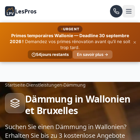
LesPros
LPV
URGENT
Primes temporaires Wallonie — Deadline 30 septembre
×
2026 !
Demandez vos primes rénovation avant qu'il ne soit
trop tard.
54
jours restants
En savoir plus →
Startseite
›
Dienstleistungen
›
Dämmung
Dämmung in Wallonien
et Bruxelles
Suchen Sie einen Dämmung in Wallonien?
Erhalten Sie bis zu 3 kostenlose Angebote