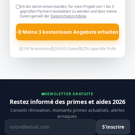
Ich bin damit einverstanden, für mein Projekt von 1 bis 3
geprüften Partnern kontaktiert zu werden und dass meine
Daten gemäß der
Datenschutzrichtlinie
.
Meine 3 kostenlosen Angebote erhalten
100 % kostenlos
DSGVO-Daten
ZDU-geprüfte Profis
NEWSLETTER GRATUITE
Restez informé des primes et aides 2026
Conseils rénovation, montants primes actualisés, alertes
arnaques.
Adresse email
S'inscrire