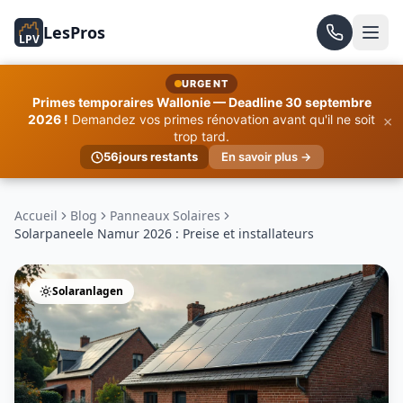
LesPros
LPV
URGENT
Primes temporaires Wallonie — Deadline 30 septembre
×
2026 !
Demandez vos primes rénovation avant qu'il ne soit
trop tard.
56
jours restants
En savoir plus →
Accueil
Blog
Panneaux Solaires
Solarpaneele Namur 2026 : Preise et installateurs
Solaranlagen