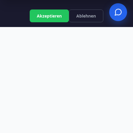
Installation chauffage
Isolation Namur
central
Chauffagiste Mons
Akzeptieren
Ablehnen
Travaux d'isolation
Couvreur Tournai
thermique
PAC Verviers
Installation pompe à
Rénovation Wavre
chaleur
Panneaux solaires BXL
Couvreur et réparation
toiture
Entreprise de rénovation
Tous les services
SPÉCIALITÉS
INFORMATIONS
Blog & Actualités
Isolation sol Liège
Guide Anti-Arnaque
Isolation toiture Charleroi
Guides Primes 2026
Châssis & fenêtres Namur