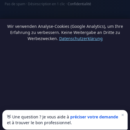
Pas de spam · Désinscription en 1 clic ·
Confidentialité
Wir verwenden Analyse-Cookies (Google Analytics), um Ihre
Erfahrung zu verbessern. Keine Weitergabe an Dritte zu
Werbezwecken.
Datenschutzerklärung
Les Pros de Ma Ville
Trouvez des professionnels de confiance pour tous vos
travaux en Wallonie.
+32 456 40 58 10
SERVICES
VILLES
Plombier agréé Wallonie
Électricien Liège
×
👋 Une question ? Je vous aide à
préciser votre demande
Électricien certifié RGIE
Plombier Charleroi
et à trouver le bon professionnel.