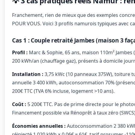
💡 3 cas pratiques réels Namur : ren
Franchement, rien de mieux que des exemples concrets
POUR VOUS. Voici 3 profils namurois typiques avec calc
Cas 1 : Couple retraité Jambes (maison 3 fa
Profil :
Marc & Sophie, 65 ans, maison 110m² Jambes (t
200 kWh/an (chauffage gaz), présents à domicile journé
Installation :
3,75 kWc (10 panneaux 375W), toiture t
annuelle 3 400 kWh, autoconsommation 70% (présence 
200€ TTC (TVA 6% incluse, logement >10 ans).
Coût :
5 200€ TTC. Pas de prime directe pour le photo
Financement possible via Rénoprêt à taux zéro (SWCS)
Économies annuelles :
Autoconsommation 2 380 kWh 
réinjecté 1 020 kWh × 0,06€ = 61€, tarif prosumer -11