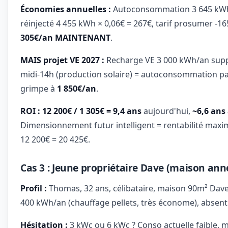
Économies annuelles :
Autoconsommation 3 645 kWh ×
réinjecté 4 455 kWh × 0,06€ = 267€, tarif prosumer -1
305€/an MAINTENANT
.
MAIS projet VE 2027 :
Recharge VE 3 000 kWh/an su
midi-14h (production solaire) = autoconsommation p
grimpe à
1 850€/an
.
ROI : 12 200€ / 1 305€ = 9,4 ans
aujourd'hui,
~6,6 ans
Dimensionnement futur intelligent = rentabilité maxima
12 200€ = 20 425€.
Cas 3 : Jeune propriétaire Dave (maison ann
Profil :
Thomas, 32 ans, célibataire, maison 90m² Dave
400 kWh/an (chauffage pellets, très économe), absen
Hésitation :
3 kWc ou 6 kWc ? Conso actuelle faible, m