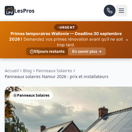
LesPros
LPV
URGENT
Primes temporaires Wallonie — Deadline 30 septembre
×
2026 !
Demandez vos primes rénovation avant qu'il ne soit
trop tard.
55
jours restants
En savoir plus →
Accueil
Blog
Panneaux Solaires
Panneaux solaires Namur 2026 : prix et installateurs
Panneaux Solaires