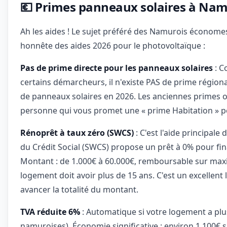
💶 Primes panneaux solaires à Na
Ah les aides ! Le sujet préféré des Namurois économes
honnête des aides 2026 pour le photovoltaïque :
Pas de prime directe pour les panneaux solaires
: C
certains démarcheurs, il n'existe PAS de prime régiona
de panneaux solaires en 2026. Les anciennes primes 
personne qui vous promet une « prime Habitation » p
Rénoprêt à taux zéro (SWCS)
: C'est l'aide principale
du Crédit Social (SWCS) propose un prêt à 0% pour fi
Montant : de 1.000€ à 60.000€, remboursable sur max
logement doit avoir plus de 15 ans. C'est un excellent 
avancer la totalité du montant.
TVA réduite 6%
: Automatique si votre logement a pl
namuroises). Économie significative : environ 1.100€ s