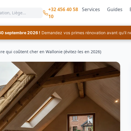
+32 456 40 58
Services
Guides
10
30 septembre 2026 !
Demandez vos primes rénovation avant qu'il ne 
ture qui coûtent cher en Wallonie (évitez-les en 2026)