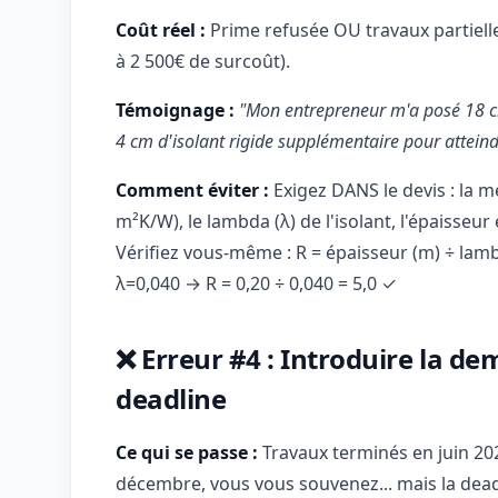
Coût réel :
Prime refusée OU travaux partielle
à 2 500€ de surcoût).
Témoignage :
"Mon entrepreneur m'a posé 18 cm
4 cm d'isolant rigide supplémentaire pour atteind
Comment éviter :
Exigez DANS le devis : la m
m²K/W), le lambda (λ) de l'isolant, l'épaisseu
Vérifiez vous-même : R = épaisseur (m) ÷ lamb
λ=0,040 → R = 0,20 ÷ 0,040 = 5,0 ✓
❌ Erreur #4 : Introduire la d
deadline
Ce qui se passe :
Travaux terminés en juin 20
décembre, vous vous souvenez... mais la dead