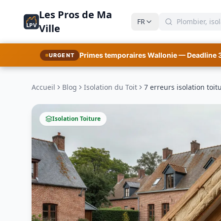
Les Pros de Ma
FR
LPV
Ville
Primes temporaires Wallonie — Deadline 
URGENT
Accueil
Blog
Isolation du Toit
7 erreurs isolation toi
Isolation Toiture