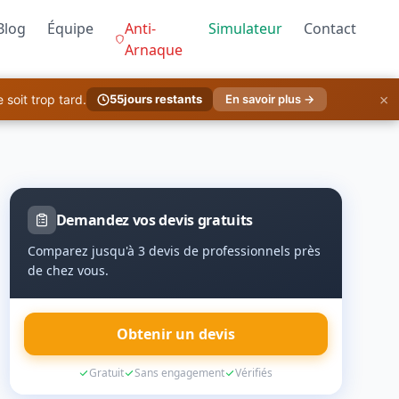
Blog
Équipe
Anti-
Simulateur
Contact
Arnaque
×
soit trop tard.
55
jours restants
En savoir plus →
Demandez vos devis gratuits
Comparez jusqu'à 3 devis de professionnels près
de chez vous.
Obtenir un devis
Gratuit
Sans engagement
Vérifiés