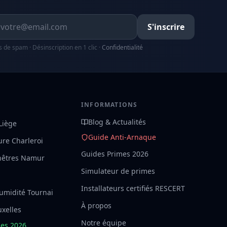
resse email
S'inscrire
s de spam · Désinscription en 1 clic ·
Confidentialité
S
INFORMATIONS
Blog & Actualités
 Liège
Guide Anti-Arnaque
ture Charleroi
Guides Primes 2026
nêtres Namur
Simulateur de primes
Installateurs certifiés RESCERT
umidité Tournai
À propos
uxelles
Notre équipe
mes 2026