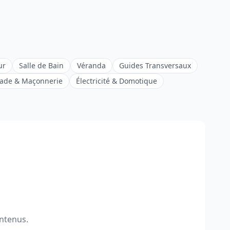
ur
Salle de Bain
Véranda
Guides Transversaux
ade & Maçonnerie
Électricité & Domotique
ontenus.