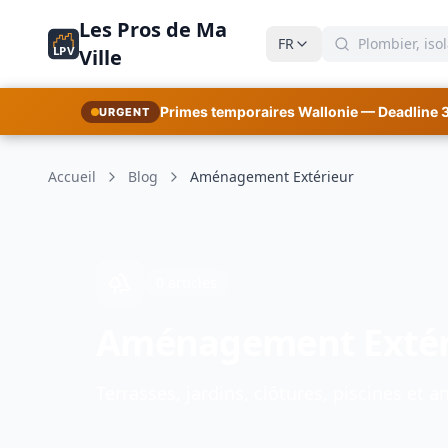
Les Pros de Ma
FR
LPV
Ville
Primes temporaires Wallonie — Deadline 
URGENT
Accueil
Blog
Aménagement Extérieur
0 articles
Aménagement Extér
Terrasses, jardins, clôtures, piscines et