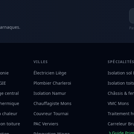
Ad
 arnaques.
Pa
VILLES
SPÉCIALITÉ
lonie
Électricien Liège
Isolation sol
RGIE
Plombier Charleroi
Isolation toi
ge central
Isolation Namur
Châssis & fe
 thermique
Chauffagiste Mons
VMC Mons
à chaleur
Couvreur Tournai
Traitement h
on toiture
PAC Verviers
Carreleur Br
Guide Pri
ation
Rénovation Wavre