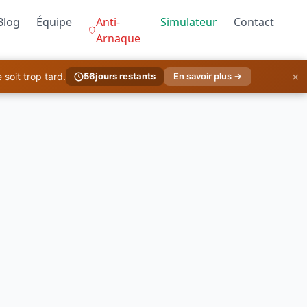
Blog
Équipe
Anti-
Simulateur
Contact
Arnaque
×
soit trop tard.
56
jours restants
En savoir plus →