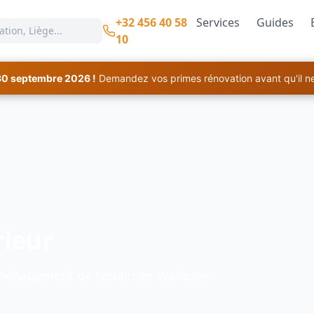
+32 456 40 58
Services
Guides
10
30 septembre 2026 !
Demandez vos primes rénovation avant qu'il ne 
ieur
 aménagement de terrain en Wallonie