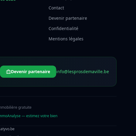
Contact
Devenir partenaire
Confidentialité
Mentions légales
Devenir partenaire
info@lesprosdemaville.be
mmobilière gratuite
mmoAnalyse — estimez votre bien
atyvo.be
×
👋 Une question ? Je vous aide à