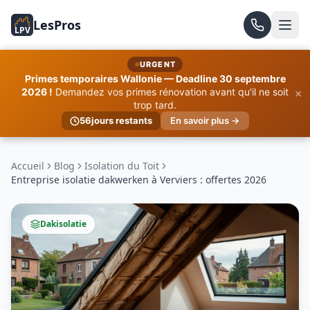
LesPros
LPV
URGENT
Primes temporaires Wallonie — Deadline 30 septembre
×
2026 !
Demandez vos primes rénovation avant qu'il ne soit
trop tard.
56
jours restants
En savoir plus →
Accueil
Blog
Isolation du Toit
Entreprise isolatie dakwerken à Verviers : offertes 2026
Dakisolatie