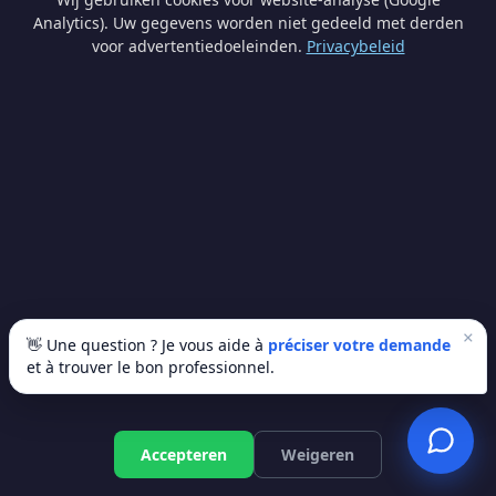
Analytics). Uw gegevens worden niet gedeeld met derden
voor advertentiedoeleinden.
Privacybeleid
2. Uw postcode
*
3. Budget
4. Termijn
5. Uw gegevens
*
×
👋 Une question ? Je vous aide à
préciser votre demande
et à trouver le bon professionnel.
Accepteren
Weigeren