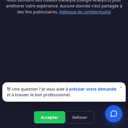
améliorer votre expérience. Aucune donnée n'est partagée à
des fins publicitaires.
Politique de confidentialité
Isolation toiture à Namur : prix et devis 2026
Prix isolation toiture à Namur en 2026. De 20€ à 250€/m² selon la
technique. Primes jusqu'à 6000€. Comparez les devis gratuits.
11 min
Isolation Toiture
×
👋 Une question ? Je vous aide à
préciser votre demande
et à trouver le bon professionnel.
Accepter
Refuser