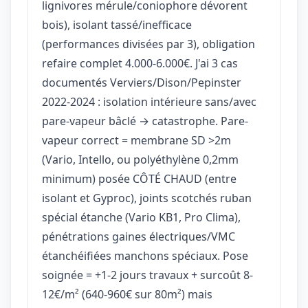
lignivores mérule/coniophore dévorent
bois), isolant tassé/inefficace
(performances divisées par 3), obligation
refaire complet 4.000-6.000€. J'ai 3 cas
documentés Verviers/Dison/Pepinster
2022-2024 : isolation intérieure sans/avec
pare-vapeur bâclé → catastrophe. Pare-
vapeur correct = membrane SD >2m
(Vario, Intello, ou polyéthylène 0,2mm
minimum) posée CÔTÉ CHAUD (entre
isolant et Gyproc), joints scotchés ruban
spécial étanche (Vario KB1, Pro Clima),
pénétrations gaines électriques/VMC
étanchéifiées manchons spéciaux. Pose
soignée = +1-2 jours travaux + surcoût 8-
12€/m² (640-960€ sur 80m²) mais