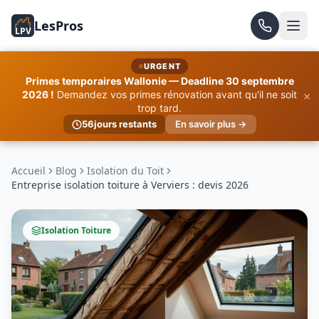
LesPros
LPV
URGENT
Primes temporaires Wallonie — Deadline 30 septembre
×
2026 !
Demandez vos primes rénovation avant qu'il ne soit
trop tard.
56
jours restants
En savoir plus →
Accueil
Blog
Isolation du Toit
Entreprise isolation toiture à Verviers : devis 2026
Isolation Toiture