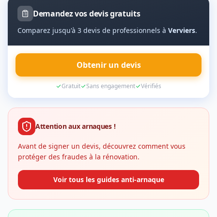
Demandez vos devis gratuits
Comparez jusqu'à 3 devis de professionnels à
Verviers
.
Obtenir un devis
Gratuit
Sans engagement
Vérifiés
Attention aux arnaques !
Avant de signer un devis, découvrez comment vous
protéger des fraudes à la rénovation.
Voir tous les guides anti-arnaque