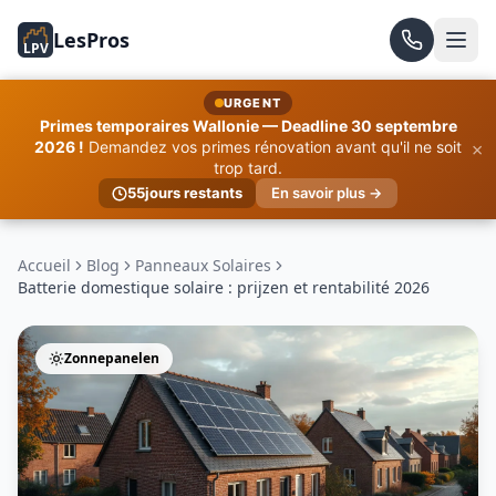
LesPros
LPV
URGENT
Primes temporaires Wallonie — Deadline 30 septembre
×
2026 !
Demandez vos primes rénovation avant qu'il ne soit
trop tard.
55
jours restants
En savoir plus →
Accueil
Blog
Panneaux Solaires
Batterie domestique solaire : prijzen et rentabilité 2026
Zonnepanelen