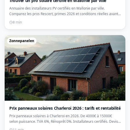
Trouver un pro solaire certifié en Wallonie par ville
Annuaire des installateurs PV certifiés en Wallonie par ville.
Comparez les pros Rescert, primes 2026 et conditions réelles avant
de signer.
8 min
Zonnepanelen
Prix panneaux solaires Charleroi 2026 : tarifs et rentabilité
Prix panneaux solaires à Charleroi en 2026. De 4000€ à 15000€
selon puissance. TVA 6%, Rénoprêt 0%. Installateurs certifiés. Devis
gratuits.
11 min