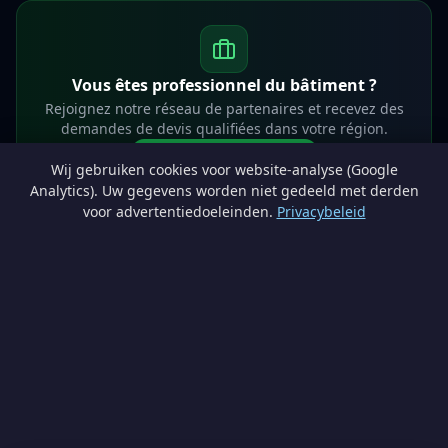
Vous êtes professionnel du bâtiment ?
Rejoignez notre réseau de partenaires et recevez des
demandes de devis qualifiées dans votre région.
Devenir partenaire
Wij gebruiken cookies voor website-analyse (Google
info@lesprosdemaville.be
Analytics). Uw gegevens worden niet gedeeld met derden
voor advertentiedoeleinden.
Privacybeleid
Notre réseau :
Comparer des devis rénovation
AutoAssure.be
AssureHomeProtect.be
Estimation immobilière gratuite
Comparez les devis travaux sur
Devis Wallonie — devis gratuits rénovation
· Estimez la valeur de votre bien avec
ImmoAnalyse — estimez votre bien
© 2026
Satyvo SA
— BCE 0791.828.816 — Route de Chôdes 38, 4960
Malmedy —
info@satyvo.be
Satyvo SA n'est pas un intermédiaire d'assurance agréé par la FSMA. Les