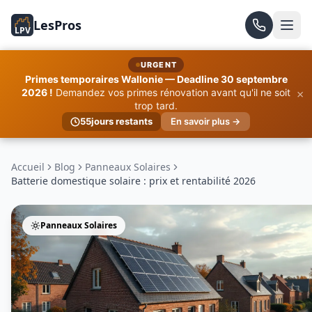
LesPros
LPV
URGENT
Primes temporaires Wallonie — Deadline 30 septembre
×
2026 !
Demandez vos primes rénovation avant qu'il ne soit
trop tard.
55
jours restants
En savoir plus →
Accueil
Blog
Panneaux Solaires
Batterie domestique solaire : prix et rentabilité 2026
Panneaux Solaires