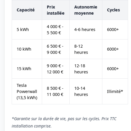
Prix
Autonomie
Capacité
Cycles
installée
moyenne
4 000 € -
5 kWh
4-6 heures
6000+
5 500 €
6 500 € -
8-12
10 kWh
6000+
9 000 €
heures
9 000 € -
12-18
15 kWh
6000+
12 000 €
heures
Tesla
8 500 € -
10-14
Powerwall
Illimité*
11 000 €
heures
(13,5 kWh)
*Garantie sur la durée de vie, pas sur les cycles. Prix TTC
installation comprise.