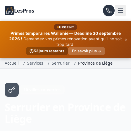
LesPros
LPV
URGENT
Primes temporaires Wallonie — Deadline 30 septembre
×
2026 !
Demandez vos primes rénovation avant qu'il ne soit
trop tard.
53
jours restants
En savoir plus →
Accueil
/
Services
/
Serrurier
/
Province de Liège
10 villes couvertes
Serrurier en Province de
Liège