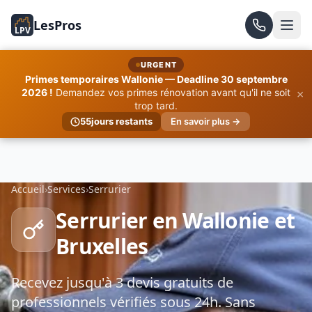
LesPros
LPV
URGENT
Primes temporaires Wallonie — Deadline 30 septembre
×
2026 !
Demandez vos primes rénovation avant qu'il ne soit
trop tard.
55
jours restants
En savoir plus →
Accueil
›
Services
›
Serrurier
Serrurier en Wallonie et
Bruxelles
Recevez jusqu'à 3 devis gratuits de
professionnels vérifiés sous 24h. Sans