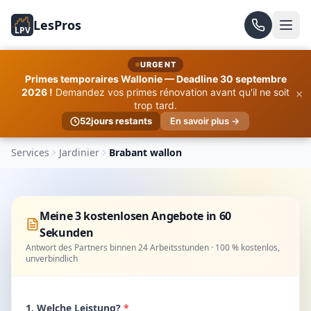
LesPros
LPV
URGENT
Primes temporaires Wallonie — Deadline 30 septembre
×
2026 !
Demandez vos primes rénovation avant qu'il ne soit
trop tard.
52
jours restants
En savoir plus →
Services
Jardinier
Brabant wallon
Meine 3 kostenlosen Angebote in 60
Sekunden
Antwort des Partners binnen 24 Arbeitsstunden · 100 % kostenlos,
unverbindlich
1. Welche Leistung?
*