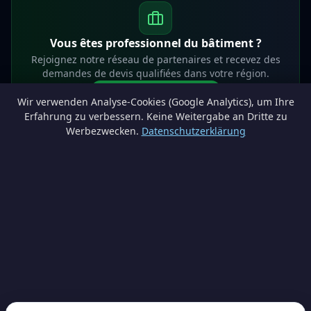
Vous êtes professionnel du bâtiment ?
Rejoignez notre réseau de partenaires et recevez des
demandes de devis qualifiées dans votre région.
Devenir partenaire
Wir verwenden Analyse-Cookies (Google Analytics), um Ihre
info@lesprosdemaville.be
Erfahrung zu verbessern. Keine Weitergabe an Dritte zu
Werbezwecken.
Datenschutzerklärung
Notre réseau :
Comparer des devis rénovation
AutoAssure.be
AssureHomeProtect.be
Estimation immobilière gratuite
Comparez les devis travaux sur
Devis Wallonie — devis gratuits rénovation
· Estimez la valeur de votre bien avec
ImmoAnalyse — estimez votre bien
© 2026
Satyvo SA
— BCE 0791.828.816 — Route de Chôdes 38, 4960
Malmedy —
info@satyvo.be
Satyvo SA n'est pas un intermédiaire d'assurance agréé par la FSMA. Les
informations publiées sont fournies à titre indicatif et ne constituent pas un