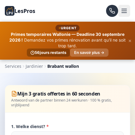
LesPros
LPV
URGENT
Primes temporaires Wallonie — Deadline 30 septembre
×
2026 !
Demandez vos primes rénovation avant qu'il ne soit
trop tard.
56
jours restants
En savoir plus →
Services
Jardinier
Brabant wallon
Mijn 3 gratis offertes in 60 seconden
Antwoord van de partner binnen 24 werkuren · 100 % gratis,
vrijblijvend
1. Welke dienst?
*