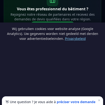
Vous êtes professionnel du bâtiment ?
Rejoignez notre réseau de partenaires et recevez des
demandes de devis qualifiées dans votre région.
Devenir partenaire
Wij gebruiken cookies voor website-analyse (Google
info@lesprosdemaville.be
Analytics). Uw gegevens worden niet gedeeld met derden
voor advertentiedoeleinden.
Privacybeleid
Notre réseau :
Comparer des devis rénovation
AutoAssure.be
AssureHomeProtect.be
Estimation immobilière gratuite
Comparez les devis travaux sur
Devis Wallonie — devis gratuits rénovation
· Estimez la valeur de votre bien avec
ImmoAnalyse — estimez votre bien
© 2026
Satyvo SA
— BCE 0791.828.816 — Route de Chôdes 38, 4960
Malmedy —
info@satyvo.be
Satyvo SA n'est pas un intermédiaire d'assurance agréé par la FSMA. Les
informations publiées sont fournies à titre indicatif et ne constituent pas un
conseil personnalisé.
×
👋 Une question ? Je vous aide à
préciser votre demande