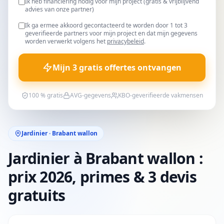
Ik heb financiering nodig voor mijn project (gratis & vrijblijvend
advies van onze partner)
Ik ga ermee akkoord gecontacteerd te worden door 1 tot 3
geverifieerde partners voor mijn project en dat mijn gegevens
worden verwerkt volgens het
privacybeleid
.
Mijn 3 gratis offertes ontvangen
100 % gratis
AVG-gegevens
KBO-geverifieerde vakmensen
Jardinier · Brabant wallon
Jardinier à Brabant wallon :
prix 2026, primes & 3 devis
gratuits