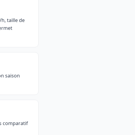
h, taille de
permet
on saison
is comparatif