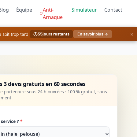
Blog
Équipe
Anti-
Simulateur
Contact
Arnaque
×
soit trop tard.
55
jours restants
En savoir plus →
 3 devis gratuits en 60 secondes
 partenaire sous 24 h ouvrées · 100 % gratuit, sans
ement
 service ?
*