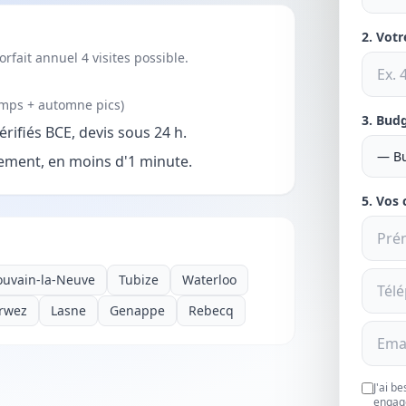
2. Vot
orfait annuel 4 visites possible.
temps + automne pics)
3. Bud
rifiés BCE, devis sous 24 h.
ment, en moins d'1 minute.
5. Vos
ouvain-la-Neuve
Tubize
Waterloo
rwez
Lasne
Genappe
Rebecq
J'ai b
engag