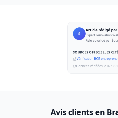
Article rédigé pa
S
Expert rénovation Wal
Relu et validé par Équ
SOURCES OFFICIELLES CIT
Vérification BCE entreprene
Données vérifiées le 07/08/
Avis clients en B