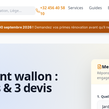
+32 456 40 58
Services
Guides
10
30 septembre 2026 !
Demandez vos primes rénovation avant qu'il ne 
Mes
nt wallon :
Réponse
engag
 & 3 devis
1. Quel