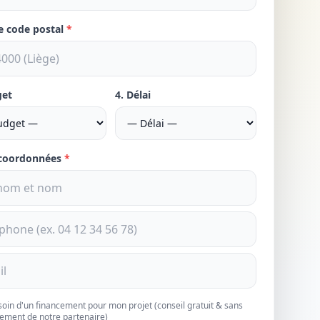
re code postal
*
get
4. Délai
 coordonnées
*
esoin d'un financement pour mon projet (conseil gratuit & sans
ement de notre partenaire)