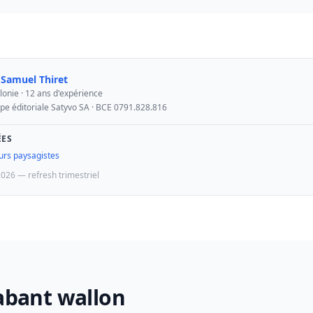
r
Samuel Thiret
lonie · 12 ans d'expérience
ipe éditoriale Satyvo SA · BCE 0791.828.816
ÉES
urs paysagistes
2026 — refresh trimestriel
rabant wallon