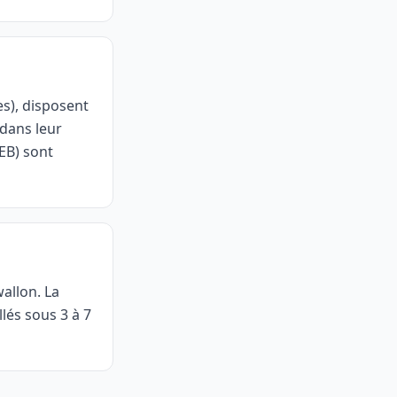
s), disposent
dans leur
PEB) sont
wallon. La
illés sous 3 à 7