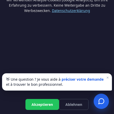
Erfahrung zu verbessern. Keine Weitergabe an Dritte zu
Werbezwecken.
Datenschutzerklärung
Délai pour une rénovation électrique
complète ?
Comptez 3 à 7 jours selon la surface et la
complexité. Nos électriciens planifient tout
en amont.
Monophasé ou triphasé ?
×
Le triphasé est utile si vous avez de gros
👋 Une question ? Je vous aide à
préciser votre demande
et à trouver le bon professionnel.
consommateurs (PAC, borne de recharge).
Pour une maison standard, le mono 40A
suffit.
Kostenloses Angebot
Akzeptieren
Ablehnen