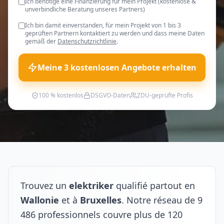
Ich benötige eine Finanzierung für mein Projekt (kostenlose &
unverbindliche Beratung unseres Partners)
Ich bin damit einverstanden, für mein Projekt von 1 bis 3
geprüften Partnern kontaktiert zu werden und dass meine Daten
gemäß der
Datenschutzrichtlinie
.
Meine 3 kostenlosen Angebote erhalten
100 % kostenlos
DSGVO-Daten
ZDU-geprüfte Profis
Trouvez un
elektriker
qualifié partout en
Wallonie
et à
Bruxelles
. Notre réseau de 9
486 professionnels couvre plus de 120