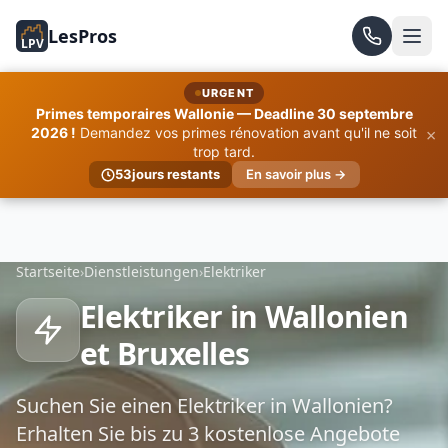
LesPros
LPV
URGENT
Primes temporaires Wallonie — Deadline 30 septembre
×
2026 !
Demandez vos primes rénovation avant qu'il ne soit
trop tard.
53
jours restants
En savoir plus →
Startseite
›
Dienstleistungen
›
Elektriker
Elektriker in Wallonien
et Bruxelles
Suchen Sie einen Elektriker in Wallonien?
Erhalten Sie bis zu 3 kostenlose Angebote