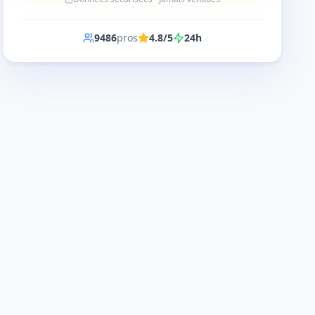
9486
pros
4.8/5
24h