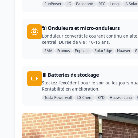
SunPower
LG
Panasonic
REC
Longi
JA Solar
🔌 Onduleurs et micro-onduleurs
L'onduleur convertit le courant continu en al
central. Durée de vie : 10-15 ans.
SMA
Fronius
Enphase
SolarEdge
Huawei
G
🔋 Batteries de stockage
Stockez l'excédent pour le soir ou les jours
Rentabilité en amélioration.
Tesla Powerwall
LG Chem
BYD
Huawei Luna