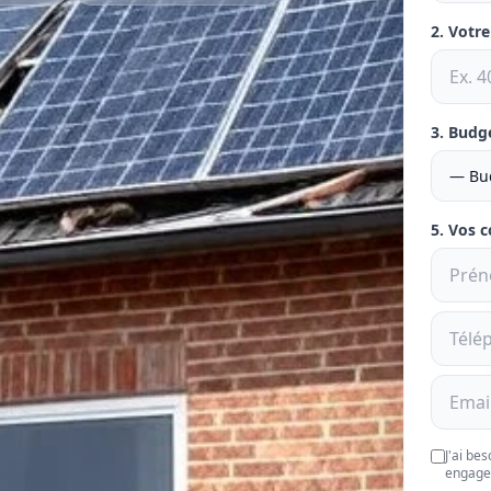
2. Votr
3. Budg
5. Vos 
J'ai be
engage