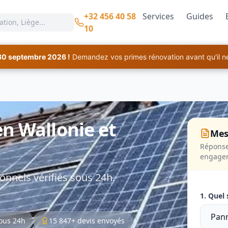
+32 456 40 58
Services
Guides
10
30 septembre 2026 !
Demandez vos primes rénovation avant qu'il ne 
n Wallonie et
Mes
Réponse
engage
onnels vérifiés sous 24h.
1. Quel 
ous 24h
15 847+ devis envoyés