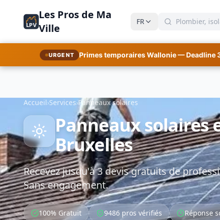
Les Pros de Ma
FR
LPV
Ville
Primes temporaires Wallonie — Deadline 
URGENT
Accueil
›
Services
›
Panneaux solaires
Panneaux solaires e
Bruxelles
Recevez jusqu'à 3 devis gratuits de professi
Sans engagement.
100% Gratuit
9486 pros vérifiés
Réponse s