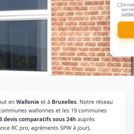
J'accep
que mes
confide
tout en
Wallonie
et à
Bruxelles
. Notre réseau
20 communes wallonnes et les 19 communes
3 devis comparatifs sous 24h
auprès
rance RC pro, agréments SPW à jour).