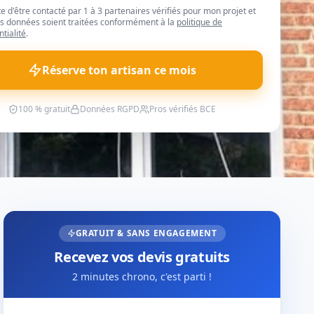
te d'être contacté par 1 à 3 partenaires vérifiés pour mon projet et
 données soient traitées conformément à la
politique de
ntialité
.
Réserve ton artisan ce mois
100 % gratuit
Données RGPD
Pros vérifiés BCE
GRATUIT & SANS ENGAGEMENT
Recevez vos devis gratuits
2 minutes chrono, c'est parti !