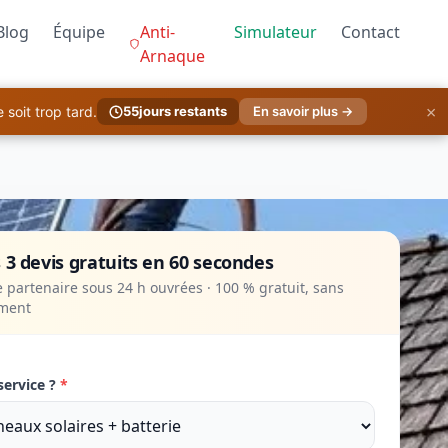
Blog
Équipe
Anti-
Simulateur
Contact
Arnaque
×
soit trop tard.
55
jours restants
En savoir plus →
 3 devis gratuits en 60 secondes
 partenaire sous 24 h ouvrées · 100 % gratuit, sans
ment
service ?
*