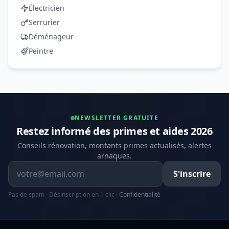
Électricien
Serrurier
Déménageur
Peintre
NEWSLETTER GRATUITE
Restez informé des primes et aides 2026
Conseils rénovation, montants primes actualisés, alertes
arnaques.
Adresse email
S'inscrire
Pas de spam · Désinscription en 1 clic ·
Confidentialité