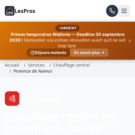
LesPros
LPV
URGENT
Primes temporaires Wallonie — Deadline 30 septembre
×
2026 !
Demandez vos primes rénovation avant qu'il ne soit
trop tard.
53
jours restants
En savoir plus →
Accueil
/
Services
/
Chauffage central
/
Province de Namur
9 villes couvertes
Chauffage central en
Province de Namur