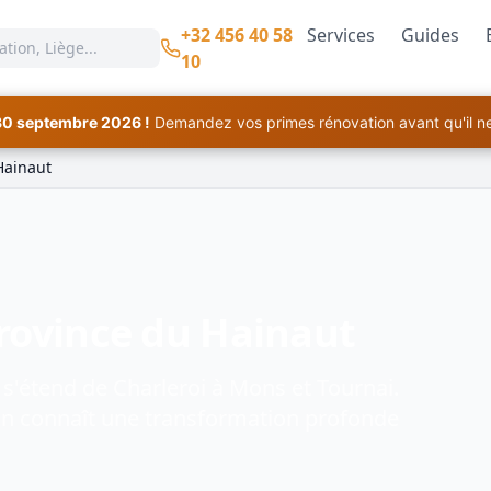
+32 456 40 58
Services
Guides
10
30 septembre 2026 !
Demandez vos primes rénovation avant qu'il ne 
Hainaut
rovince du Hainaut
 s'étend de Charleroi à Mons et Tournai.
gion connaît une transformation profonde