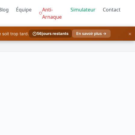
Blog
Équipe
Anti-
Simulateur
Contact
Arnaque
×
soit trop tard.
56
jours restants
En savoir plus →