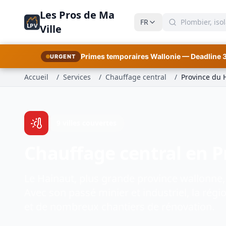
Les Pros de Ma
FR
LPV
Ville
Primes temporaires Wallonie — Deadline 
URGENT
Accueil
/
Services
/
Chauffage central
/
Province du 
9 villes couvertes
Chauffage central en P
Le Hainaut, plus grande province wallonne,
Avec son passé minier et industriel, la ré
et de nombreux chantiers de rénovation.