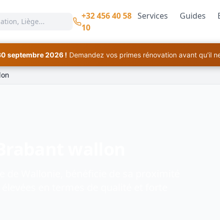
+32 456 40 58
Services
Guides
10
30 septembre 2026 !
Demandez vos primes rénovation avant qu'il ne 
lon
 Brabant wallon
e de Wallonie, bénéficie de sa proximité
 élevées en termes de qualité et forte