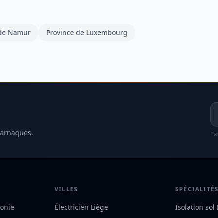
 de Namur
Province de Luxembourg
Ad
 arnaques.
Pa
VILLES
SPÉCIALITÉ
lonie
Électricien Liège
Isolation sol