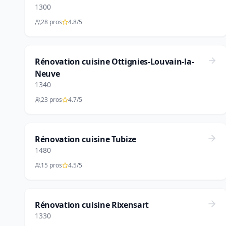
1300
28 pros
4.8/5
Rénovation cuisine Ottignies-Louvain-la-
Neuve
1340
23 pros
4.7/5
Rénovation cuisine Tubize
1480
15 pros
4.5/5
Rénovation cuisine Rixensart
1330