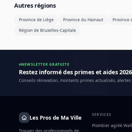
Autres régions
Province de Liège
Province du Hainaut
Province
Région de Bruxelles-Capitale
NEWSLETTER GRATUITE
Restez informé des primes et aides 2026
Conseils rénovation, montants primes actualisés, alertes
SERVICES
Les Pros de Ma Ville
Plombier agréé Wal
Trouvez des professionnels de