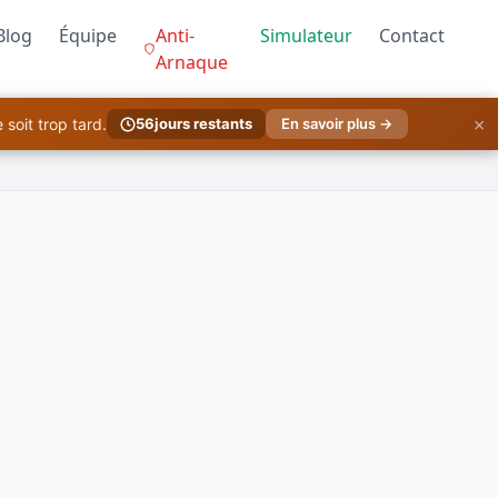
Blog
Équipe
Anti-
Simulateur
Contact
Arnaque
×
soit trop tard.
56
jours restants
En savoir plus →