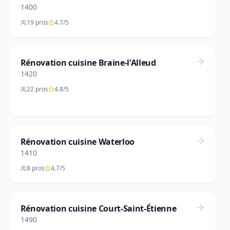
1400
19 pros
4.7/5
Rénovation cuisine Braine-l'Alleud
1420
22 pros
4.8/5
Rénovation cuisine Waterloo
1410
8 pros
4.7/5
Rénovation cuisine Court-Saint-Étienne
1490