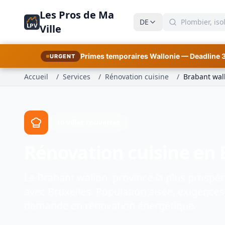
Les Pros de Ma
DE
LPV
Ville
Primes temporaires Wallonie — Deadline 
URGENT
Accueil
/
Services
/
Rénovation cuisine
/
Brabant wal
10 villes couvertes
Rénovation cuisine en
Le Brabant wallon, province la plus prospèr
avec Bruxelles. Population aisée, exigences
demande en rénovation énergétique.