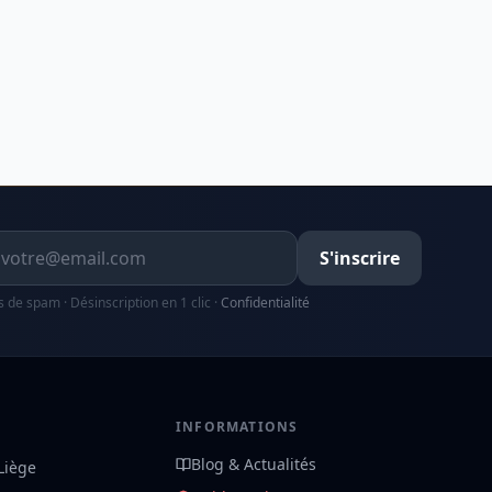
resse email
S'inscrire
s de spam · Désinscription en 1 clic ·
Confidentialité
S
INFORMATIONS
Blog & Actualités
 Liège