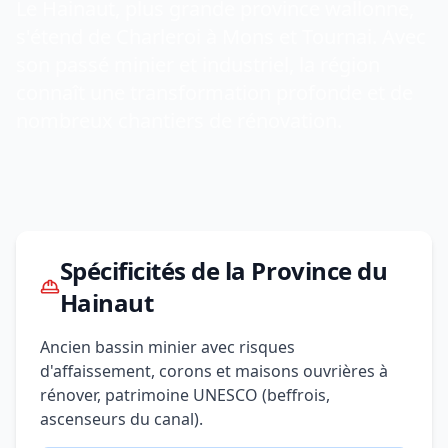
Le Hainaut, plus grande province wallonne,
s'étend de Charleroi à Mons et Tournai. Avec
son passé minier et industriel, la région
connaît une transformation profonde et de
nombreux chantiers de rénovation.
Spécificités de la Province du
Hainaut
Ancien bassin minier avec risques
d'affaissement, corons et maisons ouvrières à
rénover, patrimoine UNESCO (beffrois,
ascenseurs du canal).