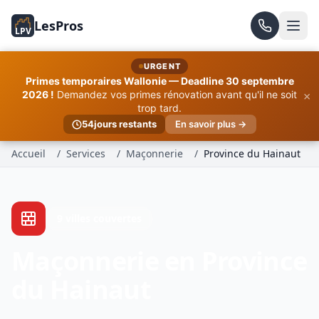
LesPros
LPV
URGENT
Primes temporaires Wallonie — Deadline 30 septembre
×
2026 !
Demandez vos primes rénovation avant qu'il ne soit
trop tard.
54
jours restants
En savoir plus →
Accueil
/
Services
/
Maçonnerie
/
Province du Hainaut
9 villes couvertes
Maçonnerie en Province
du Hainaut