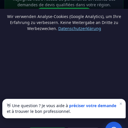
demandes de devis qualifiées dans votre région.
Devenir partenaire
Wir verwenden Analyse-Cookies (Google Analytics), um Ihre
info@lesprosdemaville.be
Erfahrung zu verbessern. Keine Weitergabe an Dritte zu
Werbezwecken.
Datenschutzerklärung
Notre réseau :
Comparer des devis rénovation
AutoAssure.be
AssureHomeProtect.be
Estimation immobilière gratuite
Comparez les devis travaux sur
Devis Wallonie — devis gratuits rénovation
· Estimez la valeur de votre bien avec
ImmoAnalyse — estimez votre bien
© 2026
Satyvo SA
— BCE 0791.828.816 — Route de Chôdes 38, 4960
Malmedy —
info@satyvo.be
Satyvo SA n'est pas un intermédiaire d'assurance agréé par la FSMA. Les
informations publiées sont fournies à titre indicatif et ne constituent pas un
conseil personnalisé.
×
👋 Une question ? Je vous aide à
préciser votre demande
et à trouver le bon professionnel.
© 2026 Les Pros de Ma Ville. Tous droits réservés.
Artisans vérifiés
SSL sécurisé
100% gratuit