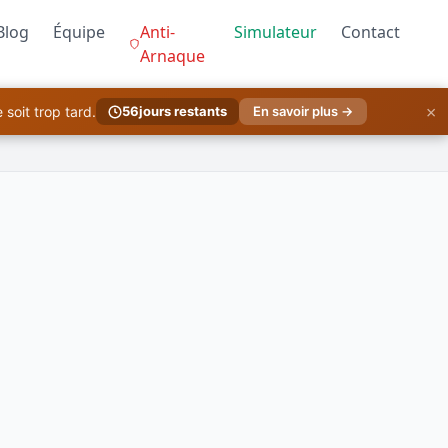
Blog
Équipe
Anti-
Simulateur
Contact
Arnaque
×
soit trop tard.
56
jours restants
En savoir plus →