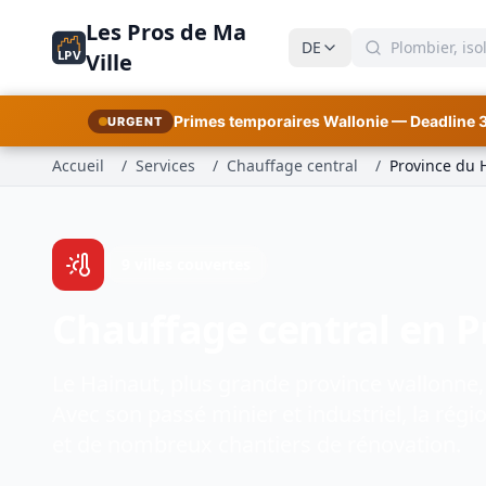
Les Pros de Ma
DE
LPV
Ville
Primes temporaires Wallonie — Deadline 
URGENT
Accueil
/
Services
/
Chauffage central
/
Province du 
9 villes couvertes
Chauffage central en P
Le Hainaut, plus grande province wallonne,
Avec son passé minier et industriel, la ré
et de nombreux chantiers de rénovation.