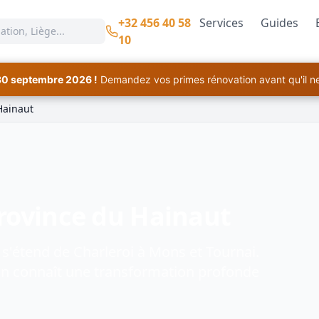
+32 456 40 58
Services
Guides
10
30 septembre 2026 !
Demandez vos primes rénovation avant qu'il ne 
Hainaut
rovince du Hainaut
 s'étend de Charleroi à Mons et Tournai.
gion connaît une transformation profonde