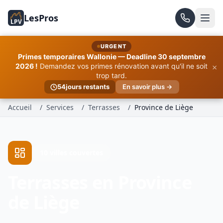
LesPros
LPV
URGENT
Primes temporaires Wallonie — Deadline 30 septembre
×
2026 !
Demandez vos primes rénovation avant qu'il ne soit
trop tard.
54
jours restants
En savoir plus →
Accueil
/
Services
/
Terrasses
/
Province de Liège
10 villes couvertes
Terrasses en Province
de Liège