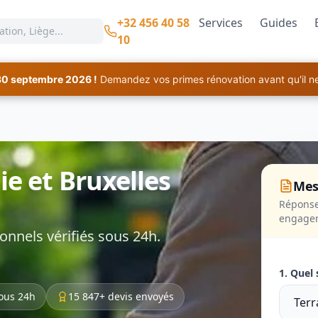
+32 456 40 58
Services
Guides
10
30 septembre 2026 !
Demandez vos primes rénovation avant qu'il ne 
ie et Bruxelles
Mes
Réponse
engage
onnels vérifiés sous 24h.
1. Quel 
ous 24h
15 847+ devis envoyés