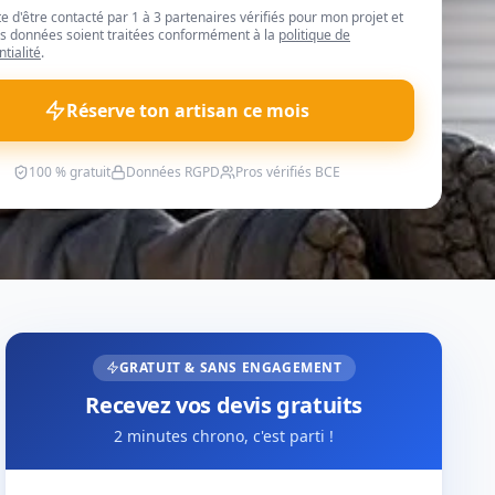
te d'être contacté par 1 à 3 partenaires vérifiés pour mon projet et
 données soient traitées conformément à la
politique de
ntialité
.
Réserve ton artisan ce mois
100 % gratuit
Données RGPD
Pros vérifiés BCE
GRATUIT & SANS ENGAGEMENT
Recevez vos devis gratuits
2 minutes chrono, c'est parti !