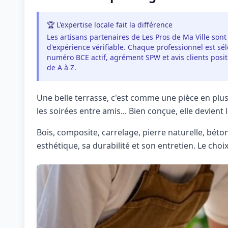
🏆 L'expertise locale fait la différence
Les artisans partenaires de Les Pros de Ma Ville sont
d'expérience vérifiable. Chaque professionnel est séle
numéro BCE actif, agrément SPW et avis clients pos
de A à Z.
Une belle terrasse, c'est comme une pièce en plus.
les soirées entre amis... Bien conçue, elle devient
Bois, composite, carrelage, pierre naturelle, bét
esthétique, sa durabilité et son entretien. Le choi