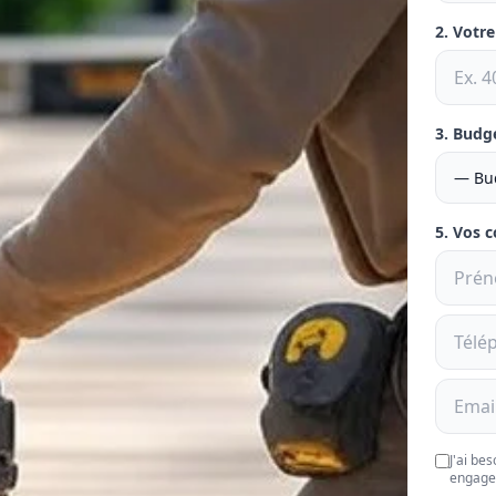
2. Votr
3. Budg
5. Vos 
J'ai be
engage