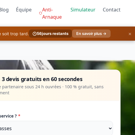
Blog
Équipe
Anti-
Simulateur
Contact
Arnaque
×
soit trop tard.
56
jours restants
En savoir plus →
 3 devis gratuits en 60 secondes
 partenaire sous 24 h ouvrées · 100 % gratuit, sans
ment
service ?
*