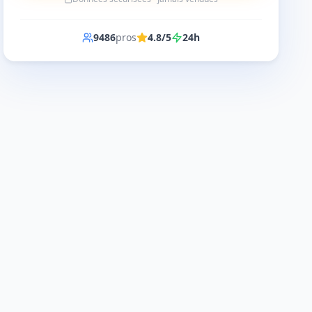
9486
pros
4.8/5
24h