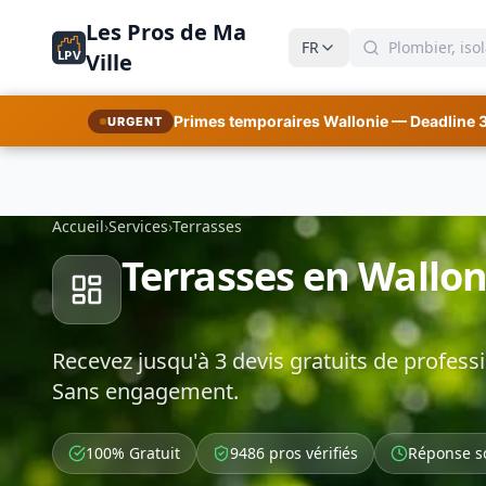
Les Pros de Ma
FR
LPV
Ville
Primes temporaires Wallonie — Deadline 
URGENT
Accueil
›
Services
›
Terrasses
Terrasses en Wallon
Recevez jusqu'à 3 devis gratuits de professi
Sans engagement.
100% Gratuit
9486 pros vérifiés
Réponse s